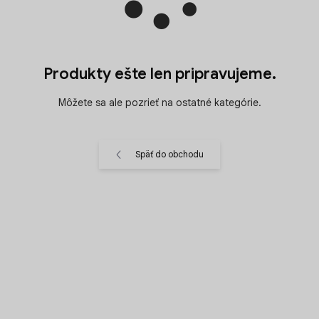
Produkty ešte len pripravujeme.
Môžete sa ale pozrieť na ostatné kategórie.
Späť do obchodu
RÝCHLE DORUČENIE
KÁVA PRE FIRMY
Objednávky vybavíme bez
Prispôsobená chutiam
čakania.
vašich zamestnancov.