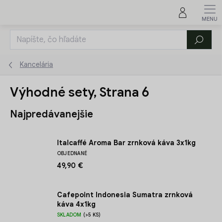
Prejsť
na
obsah
Hľadať
Kancelária
Výhodné sety
, Strana 6
Najpredávanejšie
Italcaffé Aroma Bar zrnková káva 3x1kg
OBJEDNANÉ
49,90 €
Cafepoint Indonesia Sumatra zrnková
káva 4x1kg
SKLADOM
(>5 KS)