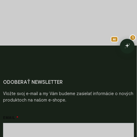
PRÉMIOVÉ ZRNÁ
CHUŤ SVETA V ŠÁLKE
Starostlivo vyberané pre
Objavte chute z celého
špičkovú kvalitu.
sveta.
Z
á
p
ä
t
i
ODOBERAŤ NEWSLETTER
e
Vložte svoj e-mail a my Vám budeme zasielať informácie o nových
produktoch na našom e-shope.
EMAIL