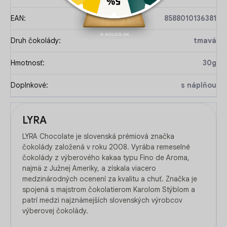
EAN
:
8588010136381
Druh čokolády
:
tmavá
Hmotnosť
:
30g
Doplnkové
:
s náplňou
LYRA
LYRA Chocolate je slovenská prémiová značka
čokolády založená v roku 2008. Vyrába remeselné
čokolády z výberového kakaa typu Fino de Aroma,
najmä z Južnej Ameriky, a získala viacero
medzinárodných ocenení za kvalitu a chuť. Značka je
spojená s majstrom čokolatierom Karolom Stýblom a
patrí medzi najznámejších slovenských výrobcov
výberovej čokolády.