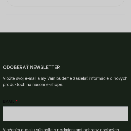
Z
á
p
ä
t
i
ODOBERAŤ NEWSLETTER
e
Vložte svoj e-mail a my Vám budeme zasielať informácie o nových
produktoch na našom e-shope.
EMAIL
Vložením e-mailu súhlasíte s
podmienkami ochrany osobných