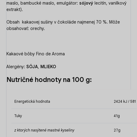
maslo, bambucké maslo, emulgátor:
sójový
lecitín, vanilkový
extrakt).
Obsah kakaovej sušiny v čokoláde najmenej 70 %. Môže
obsahovať: orechy.
Kakaové bôby Fino de Aroma
Alergény:
SÓJA
,
MLIEKO
Nutričné hodnoty na 100 g:
Energetická hodnota
2424 kJ / 581
Tuky
41g
z ktorých nasýtené mastné kyseliny
27g