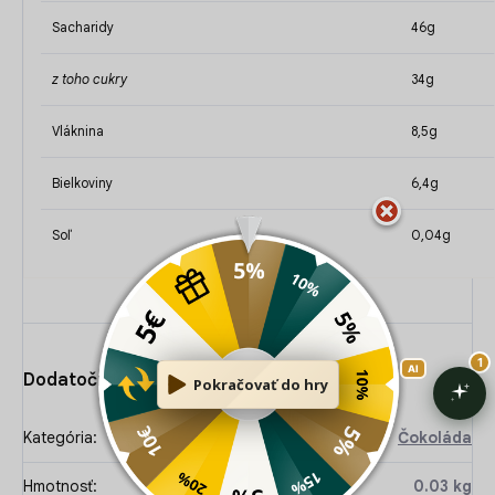
Sacharidy
46g
z toho cukry
34g
Vláknina
8,5g
Bielkoviny
6,4g
Soľ
0,04g
Dodatočné parametre
Kategória
:
Čokoláda
Hmotnosť
:
0.03 kg