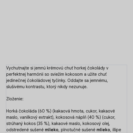
Výrazná horká čokoláda s lahodnou kokosovou náplňou.
Tropická sviežosť zabalená do intenzívnej čokoládovej chuti.
DETAILNÉ INFORMÁCIE
OPÝTAŤ SA
Vychutnajte si jemnú krémovú chuť horkej čokolády v
perfektnej harmónii so sviežim kokosom a užite chuť
jedinečnej čokoládovej tyčinky. Oddajte sa jemnému,
slušivému kontrastu, ktorý nikdy nezunuje.
Zloženie:
Horká čokoláda (60 %) (kakaová hmota, cukor, kakaové
maslo, vanilkový extrakt), kokosová náplň (40 %) (cukor,
strúhaný kokos (35 %), kakaové maslo, kokosový olej,
odstredené sušené
mlieko
, plnotučné sušené
mlieko
, illipe