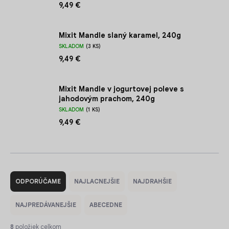
9,49 €
Mixit Mandle slaný karamel, 240g
SKLADOM
(3 KS)
9,49 €
Mixit Mandle v jogurtovej poleve s
jahodovým prachom, 240g
SKLADOM
(1 KS)
9,49 €
R
a
ODPORÚČAME
NAJLACNEJŠIE
NAJDRAHŠIE
d
e
NAJPREDÁVANEJŠIE
ABECEDNE
n
i
8
položiek celkom