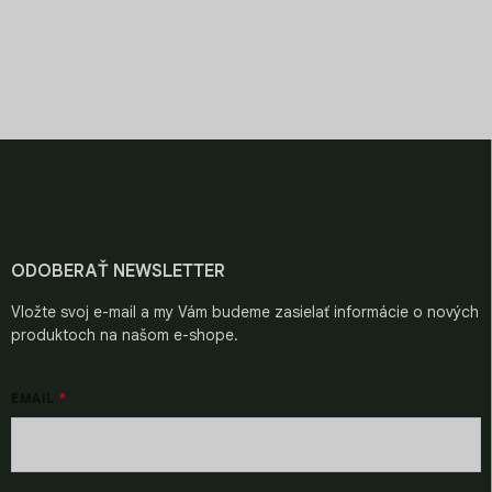
y
v
ý
PRÉMIOVÉ ZRNÁ
CHUŤ SVETA V ŠÁLKE
p
Starostlivo vyberané pre
Objavte chute z celého
i
špičkovú kvalitu.
sveta.
s
u
Z
á
p
ä
t
i
ODOBERAŤ NEWSLETTER
e
Vložte svoj e-mail a my Vám budeme zasielať informácie o nových
produktoch na našom e-shope.
EMAIL