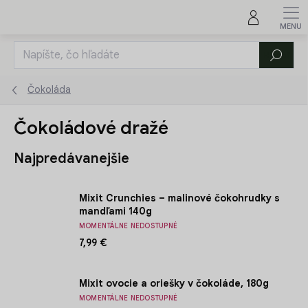
Prejsť
na
obsah
Hľadať
Čokoláda
Čokoládové dražé
Najpredávanejšie
Mixit Crunchies – malinové čokohrudky s
mandľami 140g
MOMENTÁLNE NEDOSTUPNÉ
7,99 €
Mixit ovocie a oriešky v čokoláde, 180g
MOMENTÁLNE NEDOSTUPNÉ