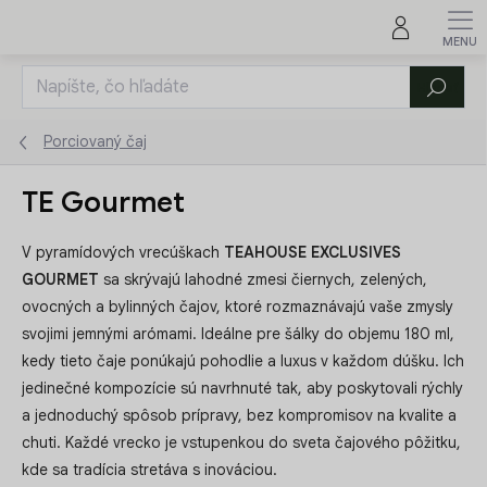
Prejsť
na
obsah
Hľadať
Porciovaný čaj
TE Gourmet
V pyramídových vrecúškach
TEAHOUSE EXCLUSIVES
GOURMET
sa skrývajú lahodné zmesi čiernych, zelených,
ovocných a bylinných čajov, ktoré rozmaznávajú vaše zmysly
svojimi jemnými arómami. Ideálne pre šálky do objemu 180 ml,
kedy tieto čaje ponúkajú pohodlie a luxus v každom dúšku. Ich
jedinečné kompozície sú navrhnuté tak, aby poskytovali rýchly
a jednoduchý spôsob prípravy, bez kompromisov na kvalite a
chuti. Každé vrecko je vstupenkou do sveta čajového pôžitku,
kde sa tradícia stretáva s inováciou.