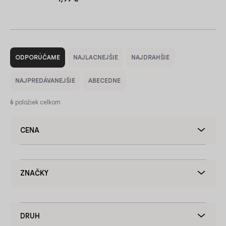
R
a
ODPORÚČAME
NAJLACNEJŠIE
NAJDRAHŠIE
d
e
NAJPREDÁVANEJŠIE
ABECEDNE
n
i
6
položiek celkom
e
p
CENA
r
o
d
u
ZNAČKY
k
t
o
v
DRUH