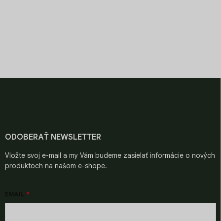
v
k
y
v
ý
PRÉMIOVÉ ZRNÁ
CHUŤ SVETA V ŠÁLKE
p
Starostlivo vyberané pre
Objavte chute z celého
i
špičkovú kvalitu.
sveta.
s
u
Z
á
p
ä
t
i
ODOBERAŤ NEWSLETTER
e
Vložte svoj e-mail a my Vám budeme zasielať informácie o nových
produktoch na našom e-shope.
EMAIL