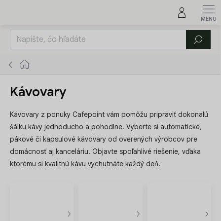
Prejsť
na
obsah
Hľadať
Domov
Kávovary
Kávovary z ponuky Cafepoint vám pomôžu pripraviť dokonalú
šálku kávy jednoducho a pohodlne. Vyberte si automatické,
pákové či kapsulové kávovary od overených výrobcov pre
domácnosť aj kanceláriu. Objavte spoľahlivé riešenie, vďaka
ktorému si kvalitnú kávu vychutnáte každý deň.