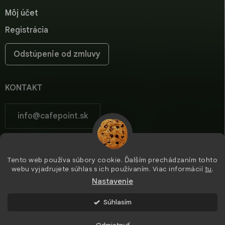
Môj účet
Registrácia
Odstúpenie od zmluvy
KONTAKT
info
@
cafepoint.sk
cafepoint.sk
Tento web používa súbory cookie. Ďalším prechádzaním tohto
cafepoint_sk/
webu vyjadrujete súhlas s ich používaním. Viac informácií
tu
.
Nastavenie
Súhlasím
Copyright 2026
Cafepoint
. Všetky práva vyhradené.