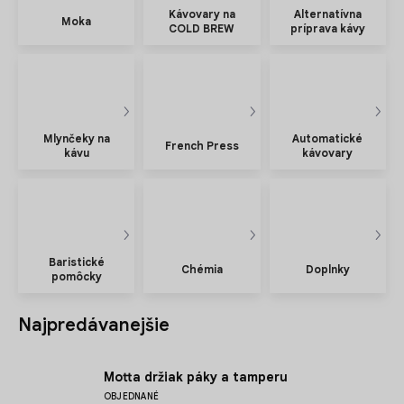
Kávovary na
Alternatívna
Moka
COLD BREW
príprava kávy
Mlynčeky na
Automatické
French Press
kávu
kávovary
Baristické
Chémia
Doplnky
pomôcky
Najpredávanejšie
Motta držiak páky a tamperu
OBJEDNANÉ