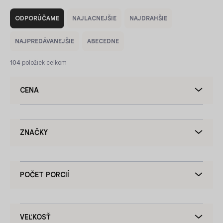
R
a
ODPORÚČAME
NAJLACNEJŠIE
NAJDRAHŠIE
d
e
NAJPREDÁVANEJŠIE
ABECEDNE
n
i
104
položiek celkom
e
p
CENA
r
o
d
u
ZNAČKY
k
t
o
v
POČET PORCIÍ
VEĽKOSŤ