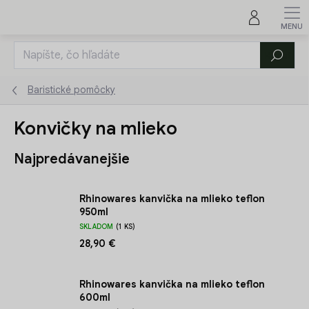
Prejsť
na
obsah
Hľadať
Baristické pomôcky
Konvičky na mlieko
Najpredávanejšie
Rhinowares kanvička na mlieko teflon
950ml
SKLADOM
(1 KS)
28,90 €
Rhinowares kanvička na mlieko teflon
600ml