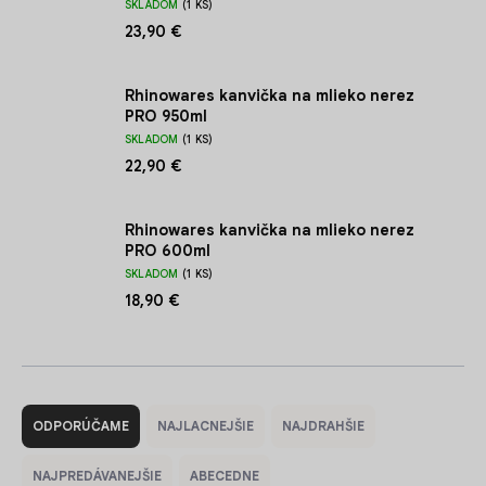
SKLADOM
(1 KS)
23,90 €
Rhinowares kanvička na mlieko nerez
PRO 950ml
SKLADOM
(1 KS)
22,90 €
Rhinowares kanvička na mlieko nerez
PRO 600ml
SKLADOM
(1 KS)
18,90 €
R
a
ODPORÚČAME
NAJLACNEJŠIE
NAJDRAHŠIE
d
e
NAJPREDÁVANEJŠIE
ABECEDNE