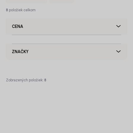
n
i
8
položiek celkom
e
p
CENA
r
o
d
u
ZNAČKY
k
t
o
v
Zobrazených položiek:
8
V
ý
p
i
s
p