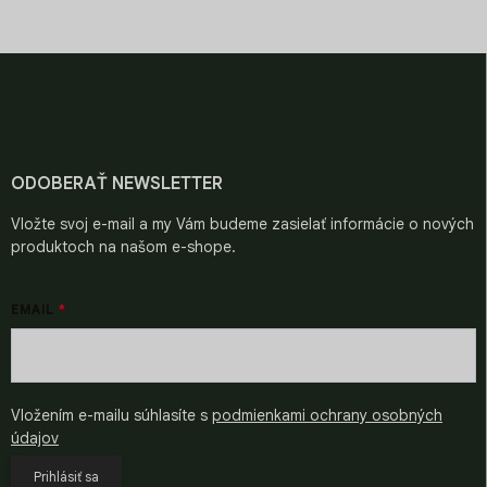
Starostlivo vyberané pre
Objavte chute z celého
i
špičkovú kvalitu.
sveta.
s
u
Z
á
p
ä
t
i
ODOBERAŤ NEWSLETTER
e
Vložte svoj e-mail a my Vám budeme zasielať informácie o nových
produktoch na našom e-shope.
EMAIL
Vložením e-mailu súhlasíte s
podmienkami ochrany osobných
údajov
Prihlásiť sa