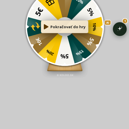
RHINOWARES
MOTTA KANVIČKA
KANVIČKA NA
NA MLIEKO EUROPA
MLIEKO TEFLON
350ML
950ML
32,90 €
36,90 €
Do košíka
Do košíka
MOTTA KANVIČKA
MOTTA KANVIČKA
NA MLIEKO EUROPA
NA MLIEKO EUROPA