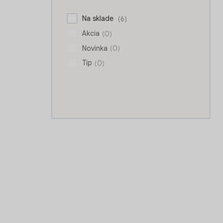
n
e
Na sklade
6
l
Akcia
0
Novinka
0
Tip
0