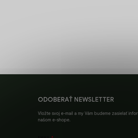
RÝCHLE
DORUČENIE
Objednávky vybavíme bez
čakania.
Z
á
p
ä
ODOBERAŤ NEWSLETTER
t
i
Vložte svoj e-mail a my Vám budeme zasielať inf
e
našom e-shope.
EMAIL