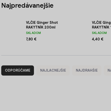
Najpredávanejšie
VLČIE Ginger Shot
VLČIE Ging
RAKYTNÍK 200ml
RAKYTNÍK 
SKLADOM
SKLADOM
7,80 €
4,40 €
R
a
ODPORÚČAME
NAJLACNEJŠIE
NAJDRAHŠIE
N
d
e
n
i
V
e
ý
p
p
r
i