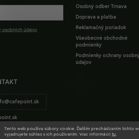
Osobný odber Trnava
Doprava a platba
Reklamačný poriadok
y osobných údajov
Všeobecné obchodné
podmienky
Podmienky ochrany osobn
údajov
NTAKT
fo
@
cafepoint.sk
oint.sk
Tento web používa súbory cookie. Ďalším prechádzaním tohto 
oint_sk/
vyjadrujete súhlas s ich používaním. Viac informácií
tu
.