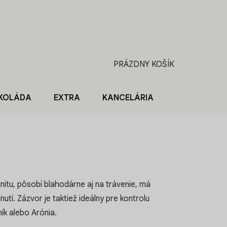
PRÁZDNY KOŠÍK
NÁKUPNÝ
KOŠÍK
KOLÁDA
EXTRA
KANCELÁRIA
BLOG O KÁV
itu, pôsobí blahodárne aj na trávenie, má
utí. Zázvor je taktiež ideálny pre kontrolu
ík alebo Arónia.