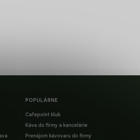
NÁ
CHUŤ SVETA V
ŠÁLKE
 pre
Objavte chute z celého
sveta.
POPULÁRNE
Cafepoint klub
Káva do firmy a kancelárie
lava
Prenájom kávovaru do firmy