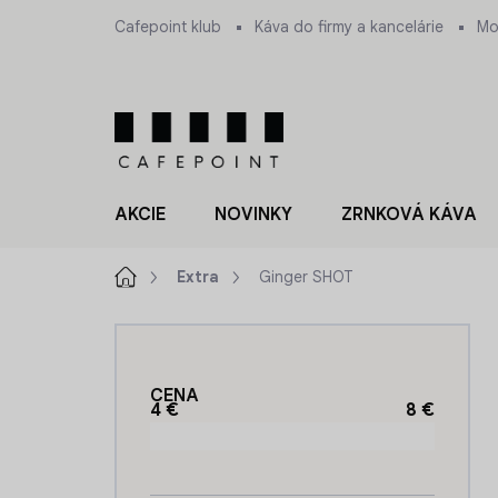
Prejsť
Cafepoint klub
Káva do firmy a kancelárie
Mo
na
obsah
AKCIE
NOVINKY
ZRNKOVÁ KÁVA
Domov
Extra
Ginger SHOT
B
o
č
CENA
n
4
€
8
€
ý
p
a