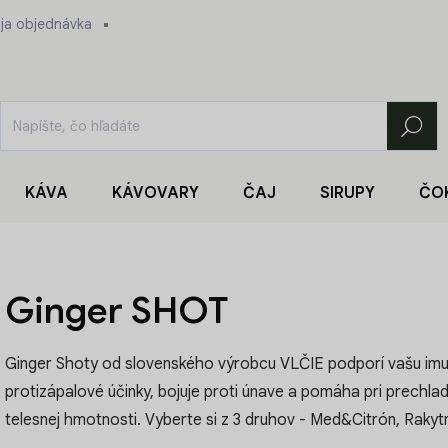
ja objednávka
Hľadať
KÁVA
KÁVOVARY
ČAJ
SIRUPY
ČO
Ginger SHOT
Ginger Shoty od slovenského výrobcu VLČIE podporí vašu imun
protizápalové účinky, bojuje proti únave a pomáha pri prechladn
telesnej hmotnosti. Vyberte si z 3 druhov - Med&Citrón, Rakytn