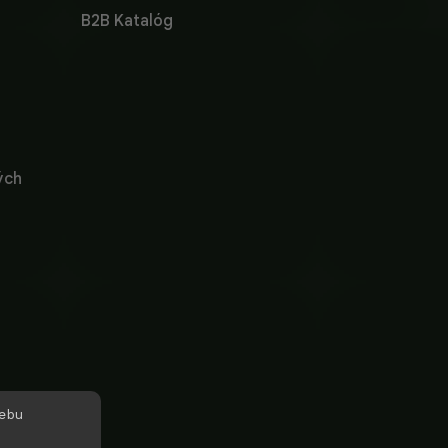
B2B Katalóg
ých
webu