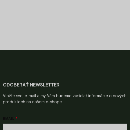
r
v
k
y
v
ý
PRÉMIOVÉ ZRNÁ
CHUŤ SVETA V ŠÁLKE
p
Starostlivo vyberané pre
Objavte chute z celého
i
špičkovú kvalitu.
sveta.
s
u
Z
á
p
ä
t
i
ODOBERAŤ NEWSLETTER
e
Vložte svoj e-mail a my Vám budeme zasielať informácie o nových
produktoch na našom e-shope.
EMAIL