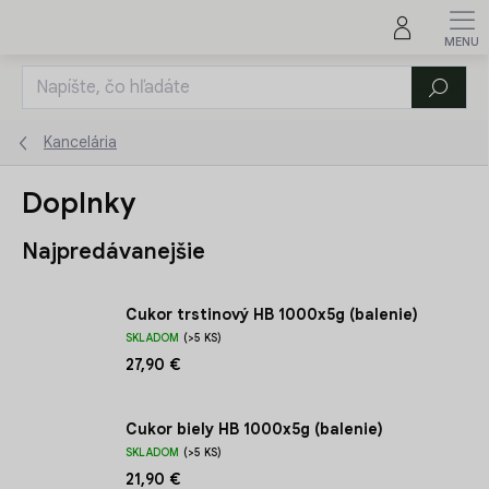
Prejsť
na
obsah
Hľadať
Kancelária
Doplnky
Najpredávanejšie
Cukor trstinový HB 1000x5g (balenie)
SKLADOM
(>5 KS)
27,90 €
Cukor biely HB 1000x5g (balenie)
SKLADOM
(>5 KS)
21,90 €