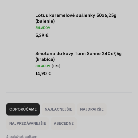
Lotus karamelové sušienky 50x6,25g
(balenie)
SKLADOM
5,29 €
Smotana do kávy Turm Sahne 240x7,5g
(krabica)
SKLADOM
(1 KS)
14,90 €
R
a
ODPORÚČAME
NAJLACNEJŠIE
NAJDRAHŠIE
d
e
NAJPREDÁVANEJŠIE
ABECEDNE
n
i
4
položiek celkom