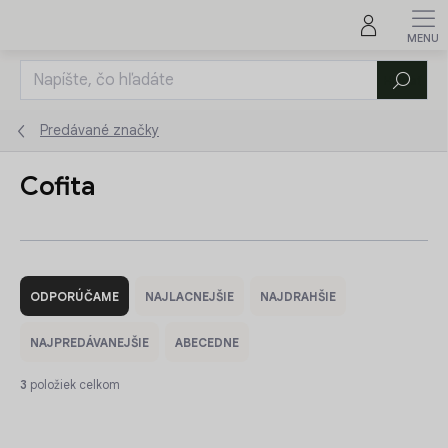
Prejsť
na
obsah
Hľadať
Predávané značky
Cofita
R
a
ODPORÚČAME
NAJLACNEJŠIE
NAJDRAHŠIE
d
e
NAJPREDÁVANEJŠIE
ABECEDNE
n
i
3
položiek celkom
e
V
p
ý
r
AKCIA