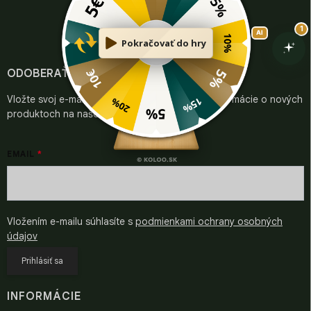
á
á
d
p
a
ä
c
t
i
i
ODOBERAŤ NEWSLETTER
e
e
p
Vložte svoj e-mail a my Vám budeme zasielať informácie o nových
r
v
produktoch na našom e-shope.
k
y
v
EMAIL
ý
p
i
s
u
Vložením e-mailu súhlasíte s
podmienkami ochrany osobných
údajov
Prihlásiť sa
INFORMÁCIE