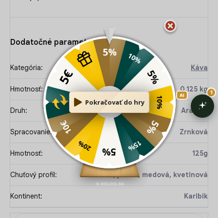
Dodatočné parametre
Kategória
:
Káva
Hmotnosť
:
0.125 kg
Druh
:
Arabika
Spracovanie
:
Zrnková
Hmotnosť
:
125g
Chuťový profil
:
horká, jemná, medová, kvetinová
Kontinent
:
Karibik