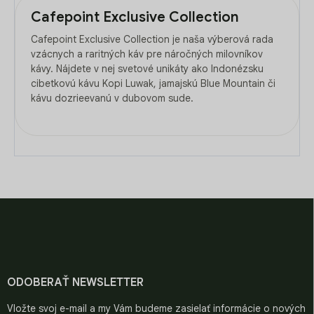
Cafepoint Exclusive Collection
Cafepoint Exclusive Collection je naša výberová rada
vzácnych a raritných káv pre náročných milovníkov
kávy. Nájdete v nej svetové unikáty ako Indonézsku
cibetkovú kávu Kopi Luwak, jamajskú Blue Mountain či
kávu dozrieevanú v dubovom sude.
Z
á
p
ä
t
i
ODOBERAŤ NEWSLETTER
e
Vložte svoj e-mail a my Vám budeme zasielať informácie o nových