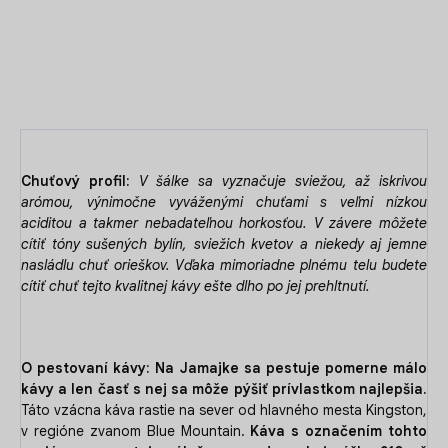
DETAILNÉ INFORMÁCIE
OPÝTAŤ SA
Chuťový profil:
V šálke sa vyznačuje sviežou, až iskrivou
arómou, výnimočne vyváženými chuťami s veľmi nízkou
aciditou a takmer nebadateľnou horkosťou. V závere môžete
cítiť tóny sušených bylín, sviežich kvetov a niekedy aj jemne
nasládlu chuť orieškov. Vďaka mimoriadne plnému telu budete
cítiť chuť tejto kvalitnej kávy ešte dlho po jej prehltnutí.
O pestovaní kávy:
Na Jamajke sa pestuje pomerne málo
kávy a len časť s nej sa môže pýšiť prívlastkom najlepšia.
Táto vzácna káva rastie na sever od hlavného mesta Kingston,
v regióne zvanom Blue Mountain.
Káva s označením tohto