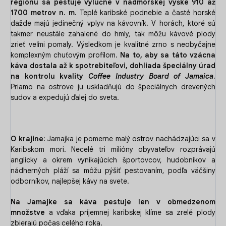
regiónu sa pestuje
výlučne
v nadmorskej výške 910 až
1700 metrov n. m.
Teplé karibské podnebie a časté horské
dažde majú jedinečný vplyv na kávovník. V horách, ktoré sú
takmer neustále zahalené do hmly, tak môžu kávové plody
zrieť veľmi pomaly. Výsledkom je kvalitné zrno s neobyčajne
komplexným chuťovým profilom.
Na to, aby sa táto vzácna
káva dostala až k spotrebiteľovi, dohliada špeciálny úrad
na kontrolu kvality
Coffee Industry Board of Jamaica
.
Priamo na ostrove ju uskladňujú do špeciálnych drevených
sudov a expedujú ďalej do sveta.
O krajine:
Jamajka je pomerne malý ostrov nachádzajúci sa v
Karibskom mori. Necelé tri milióny obyvateľov rozprávajú
anglicky a okrem vynikajúcich športovcov, hudobníkov a
nádherných pláží sa môžu pýšiť pestovaním, podľa väčšiny
odborníkov, najlepšej kávy na svete.
Na Jamajke sa káva pestuje len v obmedzenom
množstve
a vďaka príjemnej karibskej klíme sa zrelé plody
zbierajú počas celého roka.