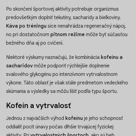
Po skončení športovej aktivity potrebuje organizmus
predovšetkým doplniť tekutiny, sacharidy a bielkoviny.
Káva po tréningu
síce nenahrádza regeneračný nápoj,
no pri dostatočnom
pitnom režime
môže byť súčasťou
bežného dňa aj po cvičení.
Niektoré výskumy naznačujú, že kombinácia
kofeínu a
sacharidov
môže podporiť rýchlejšie doplnenie
svalového glykogénu po intenzívnom vytrvalostnom
výkone. Táto oblasť je však stále predmetom vedeckého
skúmania a výsledky sa môžu líšiť podľa typu športu.
Kofeín a vytrvalosť
Jednou z najväčších výhod
kofeínu
je jeho schopnosť
oddialiť pocit únavy počas dlhšie trvajúcej fyzickej
aktivity. Pri
vytrvalostných športoch
, ako sú beh,