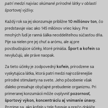
patrí medzi najviac skúmané prírodné látky v oblasti
športovej výživy.
Každý rok sa jej skonzumuje približne
10 miliónov ton
, čo
predstavuje viac ako 145 miliónov vriec kávy. Pre
mnohých ľudí je ranná šálka neoddeliteľnou súčasťou dňa.
Pije sa nielen pre jej chuť a arómu, ale aj pre
povzbudzujúce účinky, ktoré prináša.
Šport a kofeín
sa
nevylučujú, ale práve naopak.
Za tieto účinky je zodpovedný
kofeín
, prirodzene sa
vyskytujúca látka, ktorá patrí medzi najrozšírenejšie
prírodné stimulanty na svete. Jeho pôsobenie však
ďaleko presahuje obyčajné prebudenie organizmu. Pri
primeranej konzumácii môže ovplyvniť
pozornosť,
športový výkon, koncentráciu aj vnímanie únavy
.
Pozrime sa, ako kofeín v tele funguje a prečo dokáže