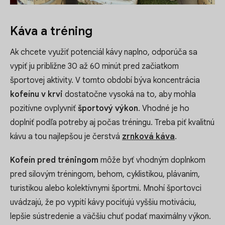
Káva a tréning
Ak chcete využiť potenciál kávy naplno, odporúča sa
vypiť ju približne 30 až 60 minút pred začiatkom
športovej aktivity. V tomto období býva koncentrácia
kofeínu v krvi
dostatočne vysoká na to, aby mohla
pozitívne ovplyvniť
športový výkon
. Vhodné je ho
doplniť podľa potreby aj počas tréningu. Treba piť kvalitnú
kávu a tou najlepšou je čerstvá
zrnková káva
.
Kofeín pred tréningom
môže byť vhodným doplnkom
pred silovým tréningom, behom, cyklistikou, plávaním,
turistikou alebo kolektívnymi športmi. Mnohí športovci
uvádzajú, že po vypití kávy pociťujú vyššiu motiváciu,
lepšie sústredenie a väčšiu chuť podať maximálny výkon.