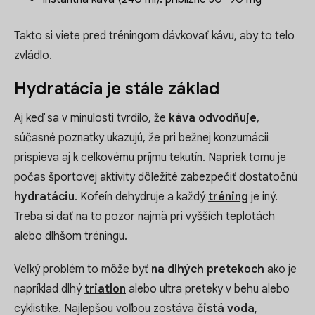
Takto si viete pred tréningom dávkovať kávu, aby to telo
zvládlo.
Hydratácia je stále základ
Aj keď sa v minulosti tvrdilo, že
káva odvodňuje
,
súčasné poznatky ukazujú, že pri bežnej konzumácii
prispieva aj k celkovému príjmu tekutín. Napriek tomu je
počas športovej aktivity dôležité zabezpečiť dostatočnú
hydratáciu
. Kofeín dehydruje a každý
tréning
je iný.
Treba si dať na to pozor najmä pri vyšších teplotách
alebo dlhšom tréningu.
Veľký problém to môže byť
na dlhých pretekoch
ako je
napríklad dlhý
triatlon
alebo ultra preteky v behu alebo
cyklistike. Najlepšou voľbou zostáva
čistá voda
,