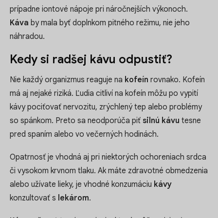
prípadne iontové nápoje pri náročnejších výkonoch.
Káva
by mala byť doplnkom pitného režimu, nie jeho
náhradou.
Kedy si radšej kávu odpustiť?
Nie každý organizmus reaguje na
kofeín
rovnako. Kofeín
má aj nejaké riziká. Ľudia citliví na kofeín môžu po vypití
kávy pociťovať nervozitu, zrýchlený tep alebo problémy
so spánkom. Preto sa neodporúča piť
silnú kávu
tesne
pred spaním alebo vo večerných hodinách.
Opatrnosť je vhodná aj pri niektorých ochoreniach srdca
či vysokom krvnom tlaku. Ak máte zdravotné obmedzenia
alebo užívate lieky, je vhodné konzumáciu
kávy
konzultovať s
lekárom
.