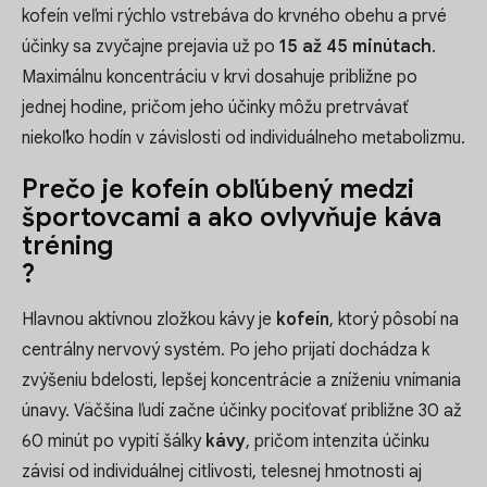
kofeín veľmi rýchlo vstrebáva do krvného obehu a prvé
účinky sa zvyčajne prejavia už po
15 až 45 minútach
.
Maximálnu koncentráciu v krvi dosahuje približne po
jednej hodine, pričom jeho účinky môžu pretrvávať
niekoľko hodín v závislosti od individuálneho metabolizmu.
Prečo je kofeín obľúbený medzi
športovcami a ako ovlyvňuje káva
tréning
?
Hlavnou aktívnou zložkou kávy je
kofeín
, ktorý pôsobí na
centrálny nervový systém. Po jeho prijatí dochádza k
zvýšeniu bdelosti, lepšej koncentrácie a zníženiu vnímania
únavy. Väčšina ľudí začne účinky pociťovať približne 30 až
60 minút po vypití šálky
kávy
, pričom intenzita účinku
závisí od individuálnej citlivosti, telesnej hmotnosti aj