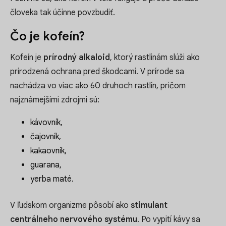
človeka tak účinne povzbudiť.
Čo je kofeín?
Kofeín je
prírodný alkaloid
, ktorý rastlinám slúži ako
prirodzená ochrana pred škodcami. V prírode sa
nachádza vo viac ako 60 druhoch rastlín, pričom
najznámejšími zdrojmi sú:
kávovník,
čajovník,
kakaovník,
guarana,
yerba maté.
V ľudskom organizme pôsobí ako
stimulant
centrálneho nervového systému
. Po vypití kávy sa