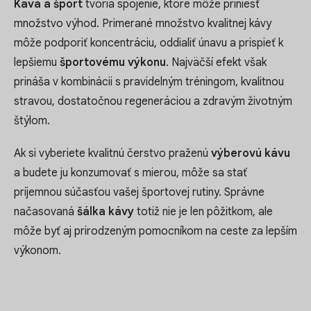
Káva a šport
tvoria spojenie, ktoré môže priniesť
množstvo výhod. Primerané množstvo kvalitnej kávy
môže podporiť koncentráciu, oddialiť únavu a prispieť k
lepšiemu
športovému výkonu
. Najväčší efekt však
prináša v kombinácii s pravidelným tréningom, kvalitnou
stravou, dostatočnou regeneráciou a zdravým životným
štýlom.
Ak si vyberiete kvalitnú čerstvo praženú
výberovú kávu
a budete ju konzumovať s mierou, môže sa stať
príjemnou súčasťou vašej športovej rutiny. Správne
načasovaná
šálka kávy
totiž nie je len pôžitkom, ale
môže byť aj prirodzeným pomocníkom na ceste za lepším
výkonom.