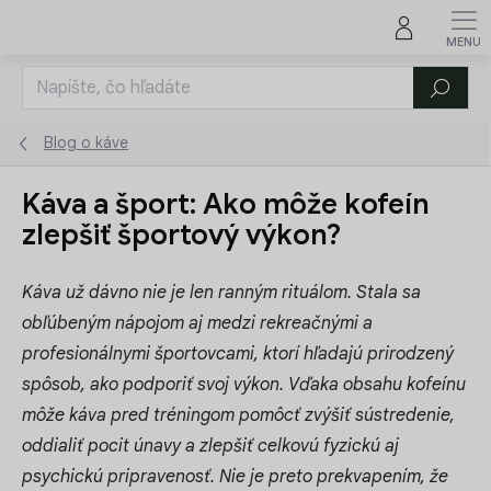
Prejsť
na
obsah
Hľadať
Blog o káve
Káva a šport: Ako môže kofeín
zlepšiť športový výkon?
Káva už dávno nie je len ranným rituálom. Stala sa
obľúbeným nápojom aj medzi rekreačnými a
profesionálnymi športovcami, ktorí hľadajú prirodzený
spôsob, ako podporiť svoj výkon. Vďaka obsahu kofeínu
môže káva pred tréningom pomôcť zvýšiť sústredenie,
oddialiť pocit únavy a zlepšiť celkovú fyzickú aj
psychickú pripravenosť. Nie je preto prekvapením, že