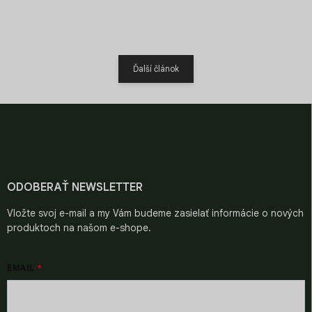
Ďalší článok
Z
á
p
ä
t
i
ODOBERAŤ NEWSLETTER
e
Vložte svoj e-mail a my Vám budeme zasielať informácie o nových
produktoch na našom e-shope.
EMAIL