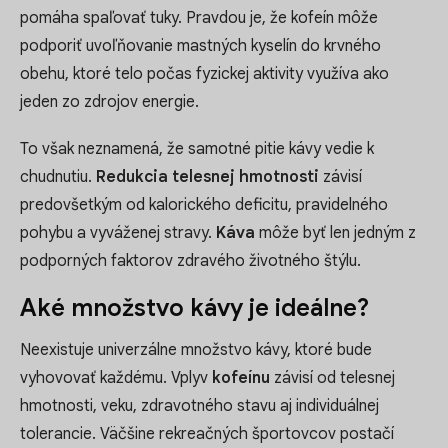
pomáha spaľovať tuky. Pravdou je, že kofeín môže
podporiť uvoľňovanie mastných kyselín do krvného
obehu, ktoré telo počas fyzickej aktivity využíva ako
jeden zo zdrojov energie.
To však neznamená, že samotné pitie kávy vedie k
chudnutiu.
Redukcia telesnej hmotnosti
závisí
predovšetkým od kalorického deficitu, pravidelného
pohybu a vyváženej stravy.
Káva
môže byť len jedným z
podporných faktorov zdravého životného štýlu.
Aké množstvo kávy je ideálne?
Neexistuje univerzálne množstvo kávy, ktoré bude
vyhovovať každému. Vplyv
kofeínu
závisí od telesnej
hmotnosti, veku, zdravotného stavu aj individuálnej
tolerancie. Väčšine rekreačných športovcov postačí