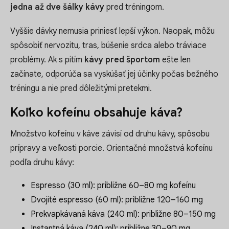
jedna až dve šálky kávy
pred tréningom.
Vyššie dávky nemusia priniesť lepší výkon. Naopak, môžu
spôsobiť nervozitu, tras, búšenie srdca alebo tráviace
problémy. Ak s pitím
kávy pred športom
ešte len
začínate, odporúča sa vyskúšať jej účinky počas bežného
tréningu a nie pred dôležitými pretekmi.
Koľko kofeínu obsahuje káva?
Množstvo kofeínu v káve závisí od druhu kávy, spôsobu
prípravy a veľkosti porcie. Orientačné množstvá kofeínu
podľa druhu kávy:
Espresso (30 ml): približne 60–80 mg kofeínu
Dvojité espresso (60 ml): približne 120–160 mg
Prekvapkávaná káva (240 ml): približne 80–150 mg
Instantná káva (240 ml): približne 30–90 mg