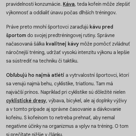
pravidelnosti konzumácie.
Káva
, teda kofeín môže zlepšiť
výkonnosť a oddialiť únavu počas dlhších tréningov.
Práve preto mnohí športovci zaraďujú
kávu pred
športom
do svojej predtréningovej rutiny. Správne
načasovaná šálka
kvalitnej kávy
môže pomôcť zvládnuť
náročnejší tréning, udržať vysokú intenzitu výkonu a lepšie
sa sústrediť na techniku či taktiku.
Obľubujú ho najmä atléti
a vytrvalostní športovci, ktorí
sa venujú najmä behu, cyklistike, triatlonu. Tam má
najväčší prínos. Napríklad pri cyklistike sú dôležité nielen
cyklistické dresy
, výbava, bicykel, ale aj doplnky výživy
a v tomto prípade aj správne časovanie a dávkovanie
kofeínu. S kofeínom to netreba prehnať, aby nemal
negatívne účinky na organizmus a vplyv na tréning. O tom
si prečítate nižšie v článku.