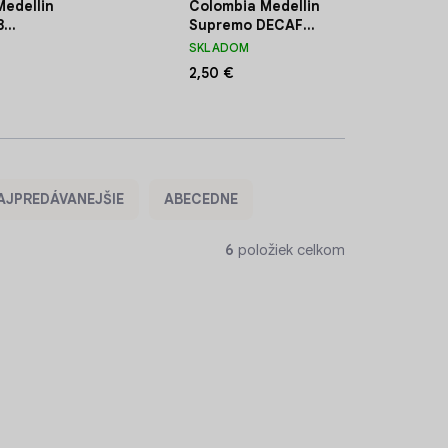
Medellin
Colombia Medellin
8
Supremo DECAF
áva 50g
zrnková káva 50g
SKLADOM
2,50 €
AJPREDÁVANEJŠIE
ABECEDNE
6
položiek celkom