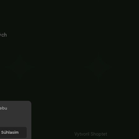
ých
webu
Súhlasím
Vytvoril Shoptet