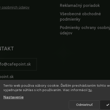
Reklamačný poriadok
y osobných údajov
Všeobecné obchodné
podmienky
Podmienky ochrany osobn
údajov
NTAKT
fo
@
cafepoint.sk
oint.sk
Tento web používa súbory cookie. Ďalším prechádzaním tohto 
oint_sk/
vyjadrujete súhlas s ich používaním. Viac informácií
tu
.
Nastavenie
Odmietnuť
.