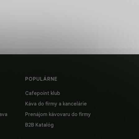
NÁ
CHUŤ SVETA V
ŠÁLKE
 pre
Objavte chute z celého
sveta.
POPULÁRNE
Cafepoint klub
Káva do firmy a kancelárie
lava
Prenájom kávovaru do firmy
B2B Katalóg