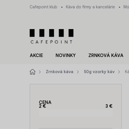
Prejsť
Cafepoint klub
Káva do firmy a kancelárie
Mo
na
obsah
AKCIE
NOVINKY
ZRNKOVÁ KÁVA
Domov
Zrnková káva
50g vzorky káv
Ká
B
o
č
CENA
n
2
€
3
€
ý
p
a