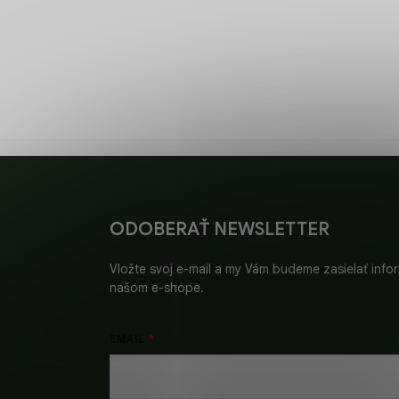
RÝCHLE
DORUČENIE
Objednávky vybavíme bez
čakania.
Z
á
p
ä
ODOBERAŤ NEWSLETTER
t
i
Vložte svoj e-mail a my Vám budeme zasielať inf
e
našom e-shope.
EMAIL