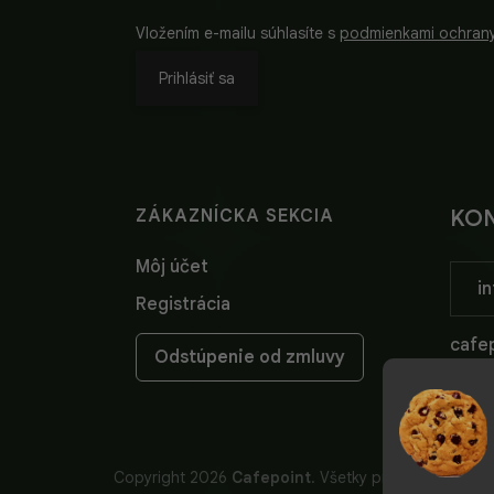
Vložením e-mailu súhlasíte s
podmienkami ochran
Prihlásiť sa
ZÁKAZNÍCKA SEKCIA
KO
Môj účet
in
Registrácia
cafep
Odstúpenie od zmluvy
cafep
Copyright 2026
Cafepoint
. Všetky práva vyhradené