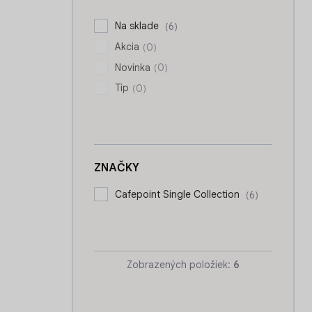
n
e
Na sklade
6
l
Akcia
0
Novinka
0
Tip
0
ZNAČKY
Cafepoint Single Collection
6
Zobrazených položiek:
6