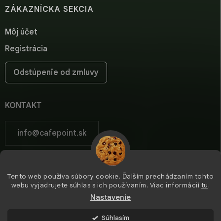
ZÁKAZNÍCKA SEKCIA
Môj účet
Registrácia
Odstúpenie od zmluvy
KONTAKT
info
@
cafepoint.sk
cafepoint.sk
Tento web používa súbory cookie. Ďalším prechádzaním tohto
cafepoint_sk/
webu vyjadrujete súhlas s ich používaním. Viac informácií
tu
.
Nastavenie
Súhlasím