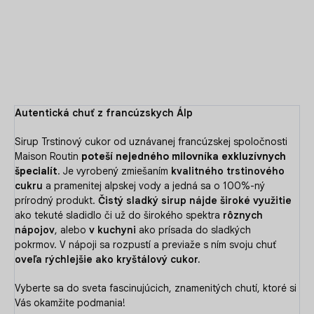
sladkých pokrmov.
DETAILNÉ INFORMÁCIE
OPÝTAŤ SA
Autentická chuť z francúzskych Álp
Sirup Trstinový cukor od uznávanej francúzskej spoločnosti
Maison Routin
poteší nejedného milovníka exkluzívnych
špecialít
. Je vyrobený zmiešaním
kvalitného trstinového
cukru
a pramenitej alpskej vody a jedná sa o 100%-ný
prírodný produkt.
Čistý sladký sirup nájde široké využitie
ako tekuté sladidlo či už do širokého spektra
rôznych
nápojov
, alebo
v kuchyni
ako prísada do sladkých
pokrmov.
V nápoji sa rozpustí a previaže s ním svoju chuť
oveľa rýchlejšie ako kryštálový cukor.
Vyberte sa do sveta fascinujúcich, znamenitých chutí, ktoré si
Vás okamžite podmania!