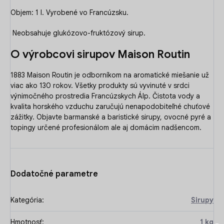
Objem: 1 l. Vyrobené vo Francúzsku.
Neobsahuje glukózovo-fruktózový sirup.
O výrobcovi sirupov Maison Routin
1883 Maison Routin je odborníkom na aromatické miešanie už
viac ako 130 rokov. Všetky produkty sú vyvinuté v srdci
výnimočného prostredia Francúzskych Álp. Čistota vody a
kvalita horského vzduchu zaručujú nenapodobiteľné chuťové
zážitky. Objavte barmanské a baristické sirupy, ovocné pyré a
topingy určené profesionálom ale aj domácim nadšencom.
Dodatočné parametre
Kategória
:
Sirupy
Hmotnosť
:
1 kg