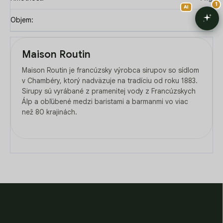
Objem
:
1l
Maison Routin
Maison Routin je francúzsky výrobca sirupov so sídlom
v Chambéry, ktorý nadväzuje na tradíciu od roku 1883.
Sirupy sú vyrábané z pramenitej vody z Francúzskych
Álp a obľúbené medzi baristami a barmanmi vo viac
než 80 krajinách.
Z
á
p
ä