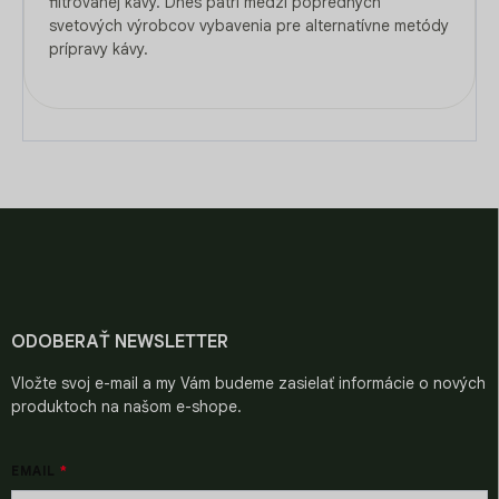
filtrovanej kávy. Dnes patrí medzi popredných
svetových výrobcov vybavenia pre alternatívne metódy
prípravy kávy.
Z
á
p
ä
t
i
ODOBERAŤ NEWSLETTER
e
Vložte svoj e-mail a my Vám budeme zasielať informácie o nových
produktoch na našom e-shope.
EMAIL