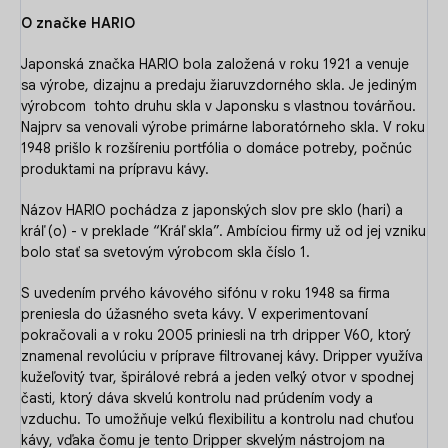
O značke HARIO
Japonská značka HARIO bola založená v roku 1921 a venuje
sa výrobe, dizajnu a predaju žiaruvzdorného skla. Je jediným
výrobcom
tohto druhu skla v Japonsku s vlastnou továrňou.
Najprv sa venovali výrobe primárne laboratórneho skla. V roku
1948 prišlo k rozšíreniu portfólia o domáce potreby, počnúc
produktami na prípravu kávy.
Názov HARIO pochádza z japonských slov pre sklo (hari) a
kráľ (o) - v preklade “Kráľ skla”. Ambíciou firmy už od jej vzniku
bolo stať sa svetovým výrobcom skla číslo 1.
S uvedením prvého kávového sifónu v roku 1948 sa firma
preniesla do úžasného sveta kávy. V experimentovaní
pokračovali a v roku 2005 priniesli na trh dripper V60, ktorý
znamenal revolúciu v príprave filtrovanej kávy. Dripper využíva
kužeľovitý tvar, špirálové rebrá a jeden veľký otvor v spodnej
časti, ktorý dáva skvelú kontrolu nad prúdením vody a
vzduchu. To umožňuje veľkú flexibilitu a kontrolu nad chuťou
kávy, vďaka čomu je tento Dripper skvelým nástrojom na