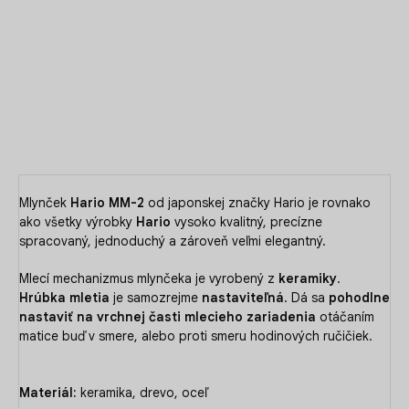
Hario
MM-2
je drevený ručný mlynček od japonského výrobcu
s retro vzhľadom.
DETAILNÉ INFORMÁCIE
OPÝTAŤ SA
Mlynček
Hario MM-2
od japonskej značky Hario je rovnako
ako všetky výrobky
Hario
vysoko kvalitný, precízne
spracovaný, jednoduchý a zároveň veľmi elegantný.
Mlecí mechanizmus mlynčeka je vyrobený z
keramiky
.
Hrúbka mletia
je samozrejme
nastaviteľná
. Dá sa
pohodlne
nastaviť na vrchnej časti mlecieho zariadenia
otáčaním
matice buď v smere, alebo proti smeru hodinových ručičiek.
Materiál:
keramika, drevo, oceľ