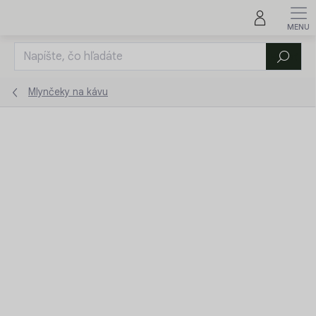
Prejsť
na
obsah
Hľadať
Mlynčeky na kávu
ZNAČKA:
HARIO