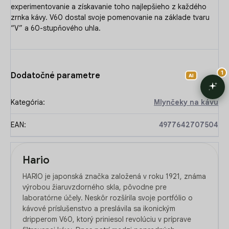
experimentovanie a získavanie toho najlepšieho z každého
zrnka kávy. V60 dostal svoje pomenovanie na základe tvaru
“V” a 60-stupňového uhla.
Dodatočné parametre
Kategória
:
Mlynčeky na kávu
EAN
:
4977642707504
Hario
HARIO je japonská značka založená v roku 1921, známa
výrobou žiaruvzdorného skla, pôvodne pre
laboratórne účely. Neskôr rozšírila svoje portfólio o
kávové príslušenstvo a preslávila sa ikonickým
dripperom V60, ktorý priniesol revolúciu v príprave