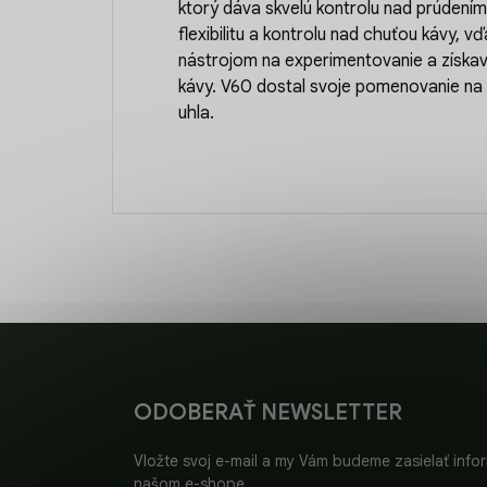
ktorý dáva skvelú kontrolu nad prúdení
flexibilitu a kontrolu nad chuťou kávy, 
nástrojom na experimentovanie a získav
kávy. V60 dostal svoje pomenovanie na
uhla.
Z
á
p
ä
ODOBERAŤ NEWSLETTER
t
i
Vložte svoj e-mail a my Vám budeme zasielať inf
e
našom e-shope.