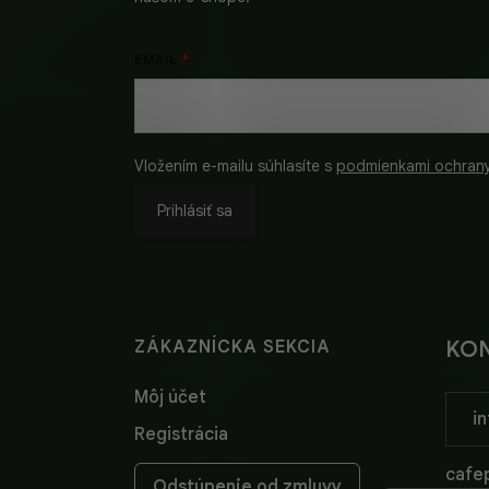
EMAIL
Vložením e-mailu súhlasíte s
podmienkami ochran
Prihlásiť sa
ZÁKAZNÍCKA SEKCIA
KO
Môj účet
in
Registrácia
cafep
Odstúpenie od zmluvy