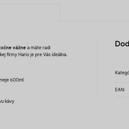
Dod
utočne vážne
a máte radi
kej firmy Hario je pre Vás ideálna.
Kategó
bmeje 600ml
EAN
:
vu kávy