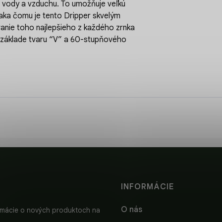
m vody a vzduchu. To umožňuje veľkú
vďaka čomu je tento Dripper skvelým
anie toho najlepšieho z každého zrnka
 základe tvaru “V” a 60-stupňového
INFORMÁCIE
O nás
ormácie o nových produktoch na