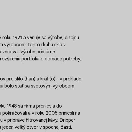
roku 1921 a venuje sa výrobe, dizajnu
ným výrobcom
tohto druhu skla v
a venovali výrobe primárne
 rozšíreniu portfólia o domáce potreby,
pre sklo (hari) a kráľ (o) - v preklade
zniku bolo stať sa svetovým výrobcom
ku 1948 sa firma preniesla do
pokračovali a v roku 2005 priniesli na
 v príprave filtrovanej kávy. Dripper
a jeden veľký otvor v spodnej časti,