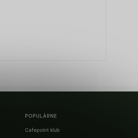
POPULÁRNE
Cafepoint klub