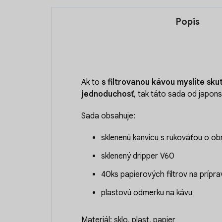
Popis
Ak to
s filtrovanou kávou myslíte sk
jednoduchosť
, tak táto sada od japons
Sada obsahuje:
sklenenú kanvicu s rukoväťou o o
sklenený dripper V60
40ks papierových filtrov na prípra
plastovú odmerku na kávu
Materiál: sklo, plast, papier