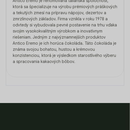
Antico Eremo je renomovaná talianska spoločnosť,
ktorá sa špecializuje na výrobu prémiových práškových
a tekutých zmesí na prípravu nápojov, dezertov a
zmrzlinových základov. Firma vznikla v roku 1978 a
odvtedy si vybudovala pevné postavenie na trhu vďaka
svojim vysokokvalitným výrobkom a inovatívnym
riešeniam. Jedným z najvýznamnejších produktov
Antico Eremo je ich horúca čokoláda. Táto čokoláda je
známa svojou bohatou, hustou a krémovou
konzistenciou, ktorá je výsledkom starostlivého výberu
a spracovania kakaových bôbov.
Z
á
p
ä