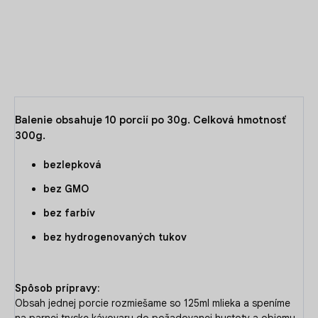
DETAILNÉ INFORMÁCIE
OPÝTAŤ SA
Balenie obsahuje 10 porcií po 30g. Celková hmotnosť
300g.
bezlepková
bez GMO
bez farbív
bez hydrogenovaných tukov
Spôsob prípravy:
Obsah jednej porcie rozmiešame so 125ml mlieka a speníme