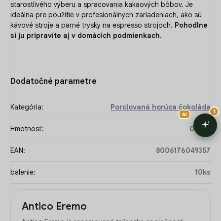
starostlivého výberu a spracovania kakaových bôbov. Je
ideálna pre použitie v profesionálnych zariadeniach, ako sú
kávové stroje a parné trysky na espresso strojoch.
Pohodlne
si ju pripravíte aj v domácich podmienkach.
Dodatočné parametre
Kategória
:
Porciovaná horúca čokoláda
Hmotnosť
:
0.3 kg
EAN
:
8006176049357
balenie
:
10ks
Antico Eremo