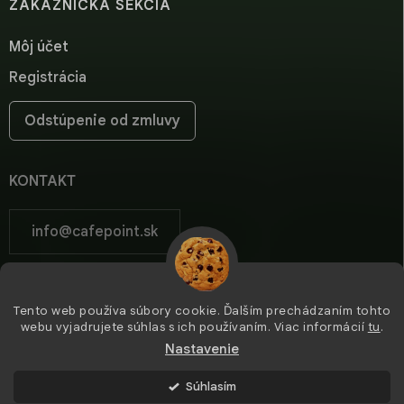
ZÁKAZNÍCKA SEKCIA
Môj účet
Registrácia
Odstúpenie od zmluvy
KONTAKT
info
@
cafepoint.sk
cafepoint.sk
Tento web používa súbory cookie. Ďalším prechádzaním tohto
cafepoint_sk/
webu vyjadrujete súhlas s ich používaním. Viac informácií
tu
.
Nastavenie
Súhlasím
Copyright 2026
Cafepoint
. Všetky práva vyhradené.