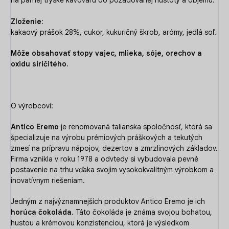
na parnej tryske kávovaru do požadovanej hustoty a objemu.
Zloženie:
kakaový prášok 28%, cukor, kukuričný škrob, arómy, jedlá soľ.
Môže obsahovať stopy vajec, mlieka, sóje, orechov a
oxidu siričitého.
O výrobcovi:
Antico Eremo
je renomovaná talianska spoločnosť, ktorá sa
špecializuje na výrobu prémiových práškových a tekutých
zmesí na prípravu nápojov, dezertov a zmrzlinových základov.
Firma vznikla v roku 1978 a odvtedy si vybudovala pevné
postavenie na trhu vďaka svojim vysokokvalitným výrobkom a
inovatívnym riešeniam.
Jedným z najvýznamnejších produktov Antico Eremo je ich
horúca čokoláda
. Táto čokoláda je známa svojou bohatou,
hustou a krémovou konzistenciou, ktorá je výsledkom