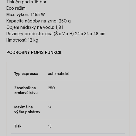
Tlak čerpadla 15 bar
Eco režim
Max. výkon: 1455 W
Kapacita nádoby na zrno: 250 g
Objem nádržky na vodu: 1,8 l
Rozmery produktu: cca (Š x V x H) 24 x 34 x 48 cm
Hmotnosť: 12 kg
PODROBNÝ POPIS FUNKCIÍ:
Typ espressa
automatické
Zásobník na
250
zrnkovú kávu
Maximálna
14
výška pohárov
Tlak
15