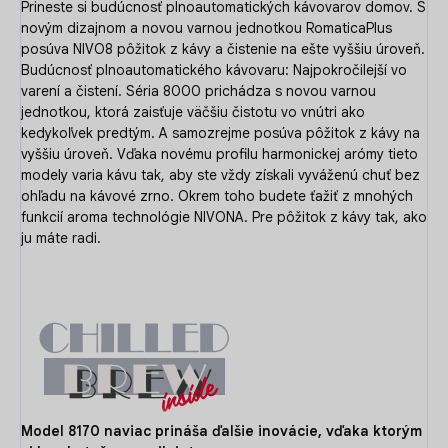
Prineste si budúcnosť plnoautomatických kávovarov domov. S
novým dizajnom a novou varnou jednotkou RomaticaPlus
posúva NIVO8 pôžitok z kávy a čistenie na ešte vyššiu úroveň.
Budúcnosť plnoautomatického kávovaru: Najpokročilejší vo
varení a čistení. Séria 8000 prichádza s novou varnou
jednotkou, ktorá zaisťuje väčšiu čistotu vo vnútri ako
kedykoľvek predtým. A samozrejme posúva pôžitok z kávy na
vyššiu úroveň. Vďaka novému profilu harmonickej arómy tieto
modely varia kávu tak, aby ste vždy získali vyváženú chuť bez
ohľadu na kávové zrno. Okrem toho budete ťažiť z mnohých
funkcií aroma technológie NIVONA. Pre pôžitok z kávy tak, ako
ju máte radi.
Model 8170 naviac prináša ďalšie inovácie, vďaka ktorým