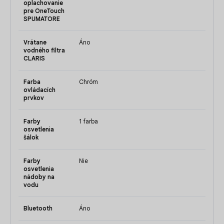
oplachovanie
pre OneTouch
SPUMATORE
Vrátane
Áno
vodného filtra
CLARIS
Farba
Chróm
ovládacích
prvkov
Farby
1 farba
osvetlenia
šálok
Farby
Nie
osvetlenia
nádoby na
vodu
Bluetooth
Áno