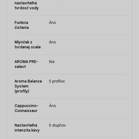
nastaviteľná
tvrdosť vody
Funkcia
Áno
čistenia
Mlynček z
Áno
tvrdenej ocele
AROMA PRE-
Nie
select
Aroma Balance
5 profilov
System
(profily)
Cappuccino-
Áno
Connaisseur
Nastaviteľná
5 stupňov
intenzita kávy