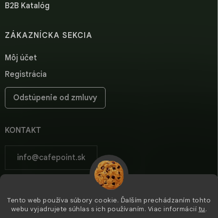
B2B Katalóg
ZÁKAZNÍCKA SEKCIA
Môj účet
Registrácia
Odstúpenie od zmluvy
KONTAKT
info
@
cafepoint.sk
cafepoint.sk
Tento web používa súbory cookie. Ďalším prechádzaním tohto
cafepoint_sk/
webu vyjadrujete súhlas s ich používaním. Viac informácií
tu
.