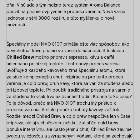
dňa. V súlade s tým možno teraz systém Aroma Balance
použiť na priame ovplyvnenie procesu varenia. Nová varná
jednotka v sérii 8000 rozširuje túto myšlienku o nové
možnosti.
Špeciálny model NIVO 8107 prináša ešte viac spôsobov, ako
si vychutnať kávu priamo vo vašej domácnosti. S funkciou
Chilled Brew
možno pripraviť espresso, kávu a caffé
americano pri nízkej teplote. Tento nový proces varenia
uvoľňuje z každého kávového zrna špeciálnu arómu, ktorá
zaisťuje komplexnejšiu chuť. Inšpiráciou pre tento proces
varenia je cold brew, druh kávy, ktorá sa varí za studena alebo
pri izbovej teplote. Pri použití tradičného prístroja na varenie
za studena to však trvá až dvanásť hodín. Kto má toľko času?
To je dôvod, prečo má NIVO 8107 trochu iný prístup k
procesu varenia. A stále ponúka bohatý kávový zážitok.
Rozdiel medzi Chilled Brew a cold brew nespočíva len v čase
prípravy, ale aj v chuťovom zážitku. Zatiaľ čo cold brew
ponúka intenzívnu, ale často jemnú chuť, Chilled Brew zaujme
svojou sviežosťou a zvýraznenými vôňami, ktoré sa zachovajú