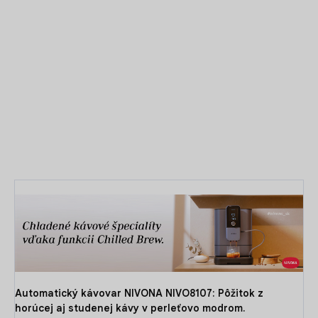
Budúcnosť plnoautomatického kávovaru: Najpokročilejší vo
varení a čistení. Séria 8000 prichádza s novou varnou
jednotkou, ktorá zaisťuje väčšiu čistotu vo vnútri ako
kedykoľvek predtým.
DETAILNÉ INFORMÁCIE
OPÝTAŤ SA
Automatický kávovar NIVONA NIVO8107: Pôžitok z
horúcej aj studenej kávy v perleťovo modrom.