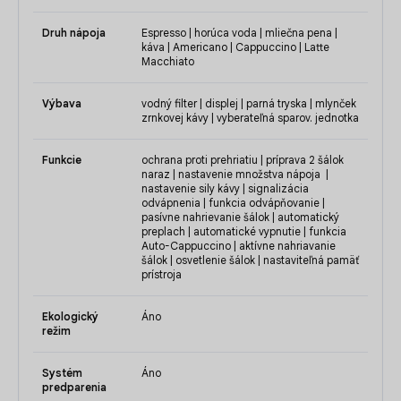
Druh nápoja
Espresso | horúca voda | mliečna pena |
káva | Americano | Cappuccino | Latte
Macchiato
Výbava
vodný filter | displej | parná tryska | mlynček
zrnkovej kávy | vyberateľná sparov. jednotka
Funkcie
ochrana proti prehriatiu | príprava 2 šálok
naraz | nastavenie množstva nápoja |
nastavenie sily kávy | signalizácia
odvápnenia | funkcia odvápňovanie |
pasívne nahrievanie šálok | automatický
preplach | automatické vypnutie | funkcia
Auto-Cappuccino | aktívne nahriavanie
šálok | osvetlenie šálok | nastaviteľná pamäť
prístroja
Ekologický
Áno
režim
Systém
Áno
predparenia