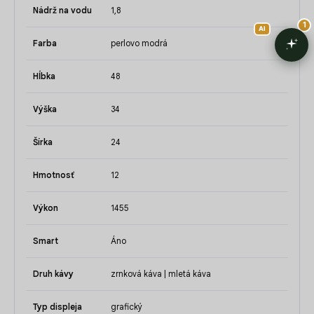
Nádrž na vodu
1,8
Farba
perlovo modrá
Hĺbka
48
Výška
34
Šírka
24
Hmotnosť
12
Výkon
1455
Smart
Áno
Druh kávy
zrnková káva | mletá káva
Typ displeja
grafický