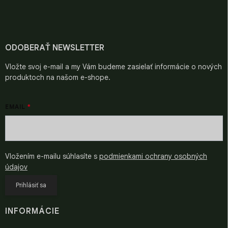
á
p
ä
t
i
ODOBERAŤ NEWSLETTER
e
Vložte svoj e-mail a my Vám budeme zasielať informácie o nových
produktoch na našom e-shope.
EMAIL
Vložením e-mailu súhlasíte s
podmienkami ochrany osobných
údajov
Prihlásiť sa
INFORMÁCIE