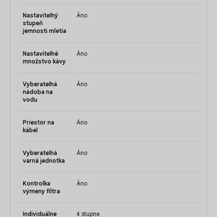
Nastaviteľný
Áno
stupeň
jemnosti mletia
Nastaviteľné
Áno
množstvo kávy
Vyberateľná
Áno
nádoba na
vodu
Priestor na
Áno
kábel
Vyberateľná
Áno
varná jednotka
Kontrolka
Áno
výmeny filtra
Individuálne
4 stupne