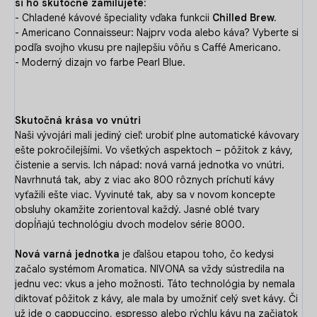
si ho skutočne zamilujete:
- Chladené kávové špeciality vďaka funkcii
Chilled Brew.
- Americano Connaisseur: Najprv voda alebo káva? Vyberte si
podľa svojho vkusu pre najlepšiu vôňu s Caffé Americano.
- Moderný dizajn vo farbe Pearl Blue.
Skutočná krása vo vnútri
Naši vývojári mali jediný cieľ: urobiť plne automatické kávovary
ešte pokročilejšími. Vo všetkých aspektoch – pôžitok z kávy,
čistenie a servis. Ich nápad: nová varná jednotka vo vnútri.
Navrhnutá tak, aby z viac ako 800 rôznych príchutí kávy
vyťažili ešte viac. Vyvinuté tak, aby sa v novom koncepte
obsluhy okamžite zorientoval každý. Jasné oblé tvary
dopĺňajú technológiu dvoch modelov série 8000.
Nová varná jednotka
je ďalšou etapou toho, čo kedysi
začalo systémom Aromatica. NIVONA sa vždy sústredila na
jednu vec: vkus a jeho možnosti. Táto technológia by nemala
diktovať pôžitok z kávy, ale mala by umožniť celý svet kávy. Či
už ide o cappuccino, espresso alebo rýchlu kávu na začiatok