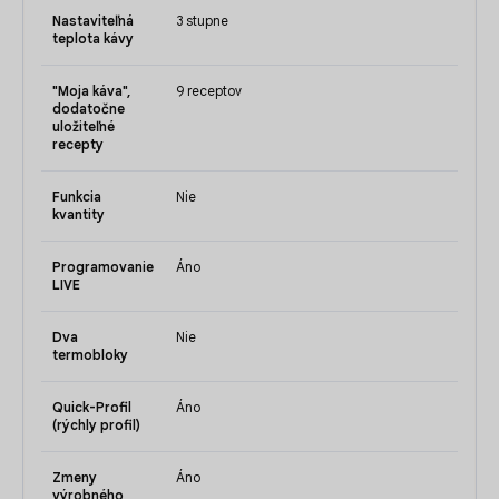
Nastaviteľná
3 stupne
teplota kávy
"Moja káva",
9 receptov
dodatočne
uložiteľné
recepty
Funkcia
Nie
kvantity
Programovanie
Áno
LIVE
Dva
Nie
termobloky
Quick-Profil
Áno
(rýchly profil)
Zmeny
Áno
výrobného