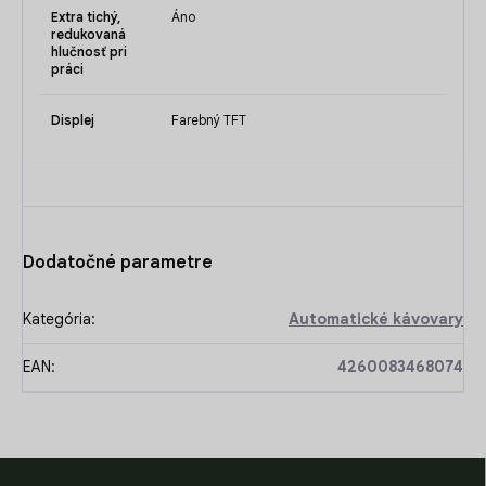
Extra tichý,
Áno
redukovaná
hlučnosť pri
práci
Displej
Farebný TFT
Dodatočné parametre
Kategória
:
Automatické kávovary
EAN
:
4260083468074
Z