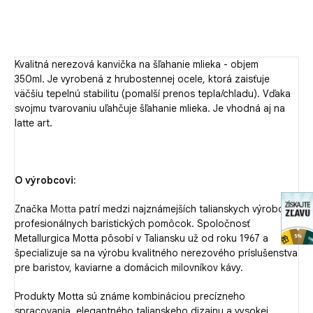
OPÝTAŤ SA
Kvalitná nerezová kanvička na šľahanie mlieka - objem
350ml.
Je vyrobená z hrubostennej ocele, ktorá zaisťuje
väčšiu tepelnú stabilitu (pomalší prenos tepla/chladu). Vďaka
svojmu tvarovaniu uľahčuje šľahanie mlieka. Je vhodná aj na
latte art.
O výrobcovi:
Značka
Motta
patrí medzi najznámejších talianskych výrobcov
profesionálnych baristických pomôcok. Spoločnosť
Metallurgica Motta pôsobí v Taliansku už od roku 1967 a
špecializuje sa na výrobu kvalitného nerezového príslušenstva
pre baristov, kaviarne a domácich milovníkov kávy.
Produkty Motta sú známe kombináciou precízneho
spracovania, elegantného talianskeho dizajnu a vysokej