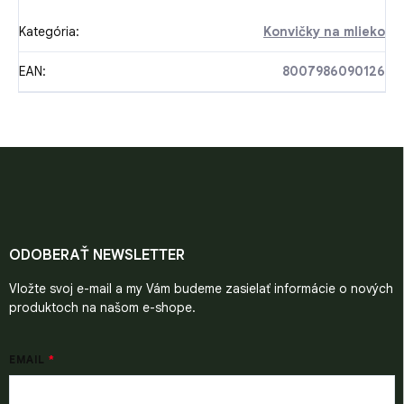
Kategória
:
Konvičky na mlieko
EAN
:
8007986090126
Z
á
p
ä
t
i
ODOBERAŤ NEWSLETTER
e
Vložte svoj e-mail a my Vám budeme zasielať informácie o nových
produktoch na našom e-shope.
EMAIL