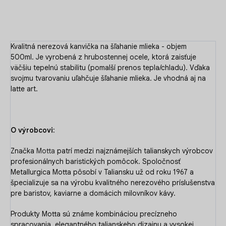
OPÝTAŤ SA
Kvalitná nerezová kanvička na šľahanie mlieka - objem
500ml.
Je vyrobená z hrubostennej ocele, ktorá zaisťuje
väčšiu tepelnú stabilitu (pomalší prenos tepla/chladu). Vďaka
svojmu tvarovaniu uľahčuje šľahanie mlieka. Je vhodná aj na
latte art.
O výrobcovi:
Značka
Motta
patrí medzi najznámejších talianskych výrobcov
profesionálnych baristických pomôcok. Spoločnosť
Metallurgica Motta pôsobí v Taliansku už od roku 1967 a
špecializuje sa na výrobu kvalitného nerezového príslušenstva
pre baristov, kaviarne a domácich milovníkov kávy.
Produkty Motta sú známe kombináciou precízneho
spracovania, elegantného talianskeho dizajnu a vysokej