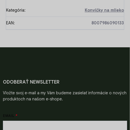
Kategória
:
Konvičky na mlieko
EAN
:
8007986090133
Z
á
p
ä
t
i
ODOBERAŤ NEWSLETTER
e
Vložte svoj e-mail a my Vám budeme zasielať informácie o nových
produktoch na našom e-shope.
EMAIL