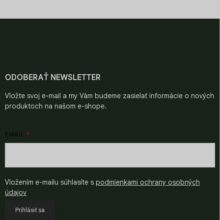
Z
á
p
ä
t
i
ODOBERAŤ NEWSLETTER
e
Vložte svoj e-mail a my Vám budeme zasielať informácie o nových
produktoch na našom e-shope.
EMAIL
Vložením e-mailu súhlasíte s
podmienkami ochrany osobných
údajov
Prihlásiť sa