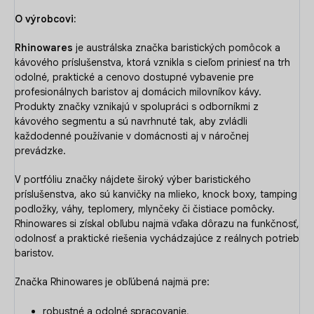
O výrobcovi:
Rhinowares
je austrálska značka baristických pomôcok a
kávového príslušenstva, ktorá vznikla s cieľom priniesť na trh
odolné, praktické a cenovo dostupné vybavenie pre
profesionálnych baristov aj domácich milovníkov kávy.
Produkty značky vznikajú v spolupráci s odborníkmi z
kávového segmentu a sú navrhnuté tak, aby zvládli
každodenné používanie v domácnosti aj v náročnej
prevádzke.
V portfóliu značky nájdete široký výber baristického
príslušenstva, ako sú kanvičky na mlieko, knock boxy, tamping
podložky, váhy, teplomery, mlynčeky či čistiace pomôcky.
Rhinowares si získal obľubu najmä vďaka dôrazu na funkčnosť,
odolnosť a praktické riešenia vychádzajúce z reálnych potrieb
baristov.
Značka Rhinowares je obľúbená najmä pre:
robustné a odolné spracovanie,