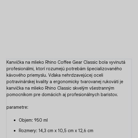
Kanvička na mlieko z nerezovej ocele pre domácich aj
profesionálnych baristov. Objem 950ml s teflónovou úpravou
DETAILNÉ INFORMÁCIE
OPÝTAŤ SA
Kanvička na mlieko Rhino Coffee Gear Classic bola vyvinutá
profesionálmi, ktorí rozumejú potrebám špecializovaného
kávového priemyslu. Vďaka nehrdzavejúcej oceli
potravinárskej kvality a ergonomicky tvarovanej rukoväti je
kanvička na mlieko Rhino Classic skvelým všestranným
pomocníkom pre domácich aj profesionálnych baristov.
parametre:
Objem: 950 ml
Rozmery: 14,3 cm x 10,5 cm x 12,6 cm