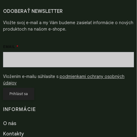
r
t
n
v
i
i
ODOBERAŤ NEWSLETTER
k
e
e
y
Vložte svoj e-mail a my Vám budeme zasielať informácie o nových
v
produktoch na našom e-shope.
ý
p
i
EMAIL
s
u
Vložením e-mailu súhlasíte s
podmienkami ochrany osobných
údajov
Prihlásiť sa
INFORMÁCIE
O nás
Kontakty