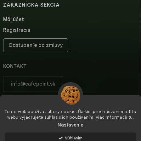
ZÁKAZNÍCKA SEKCIA
Môj účet
Registrácia
Odstúpenie od zmluvy
KONTAKT
info
@
cafepoint.sk
cafepoint.sk
Tento web používa súbory cookie. Ďalším prechádzaním tohto
cafepoint_sk/
webu vyjadrujete súhlas s ich používaním. Viac informácií
tu
.
Nastavenie
Súhlasím