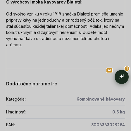
O výrobcovi moka kávovarov Bialetti:
Od svojho vzniku v roku 1919 značka Bialetti premieňa umenie
prípravy kávy na jednoduchý a prirodzený pôžitok, ktorý sa
stal súčasťou každej talianskej domácnosti. Vďaka jedinečným
konštrukčným a dizajnovým riešeniam si budete môcť
vychutnať kávu s tradičnou a nezameniteľnou chuťou i
arómou.
Dodatočné parametre
Kategória
:
Kombinované kávovary
Hmotnosť
:
0.5 kg
EAN
:
8006363029254