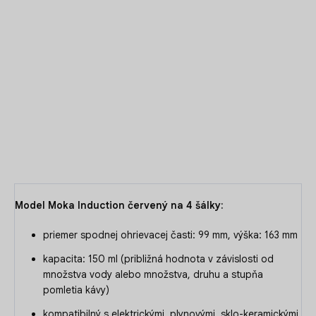
Kávovar z leštenej nehrdzavejúcej ocele 18/10 a vrchnou
časťou z hliníku, vďaka ktorej sa na vnútornej strane vytvorí
patina, dodávajúca káve neodolateľnú chuť.
Slúži na
prípravu 4 šálok.
DETAILNÉ INFORMÁCIE
OPÝTAŤ SA
Model Moka Induction červený na 4 šálky:
priemer spodnej ohrievacej časti: 99 mm, výška: 163 mm
kapacita: 150 ml (približná hodnota v závislosti od
množstva vody alebo množstva, druhu a stupňa
pomletia kávy)
kompatibilný s elektrickými, plynovými, sklo-keramickými