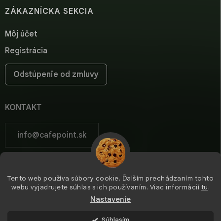
ZÁKAZNÍCKA SEKCIA
Môj účet
Registrácia
Odstúpenie od zmluvy
KONTAKT
info
@
cafepoint.sk
cafepoint.sk
Tento web používa súbory cookie. Ďalším prechádzaním tohto
cafepoint_sk/
webu vyjadrujete súhlas s ich používaním. Viac informácií
tu
.
Nastavenie
Súhlasím