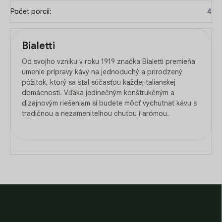
Počet porcií
:
4
Bialetti
Od svojho vzniku v roku 1919 značka Bialetti premieňa
umenie prípravy kávy na jednoduchý a prirodzený
pôžitok, ktorý sa stal súčasťou každej talianskej
domácnosti. Vďaka jedinečným konštrukčným a
dizajnovým riešeniam si budete môcť vychutnať kávu s
tradičnou a nezameniteľnou chuťou i arómou.
Z
á
p
ä