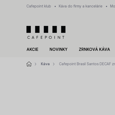
Prejsť
Cafepoint klub
Káva do firmy a kancelárie
Mo
na
obsah
AKCIE
NOVINKY
ZRNKOVÁ KÁVA
Domov
Káva
Cafepoint Brasil Santos DECAF 
ZNAČKA:
CAFEPOINT SINGLE COLLECTION