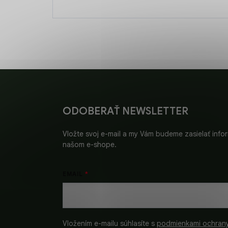
Z
á
p
ä
ODOBERAŤ NEWSLETTER
t
i
Vložte svoj e-mail a my Vám budeme zasielať inf
e
našom e-shope.
EMAIL
Vložením e-mailu súhlasíte s
podmienkami ochran