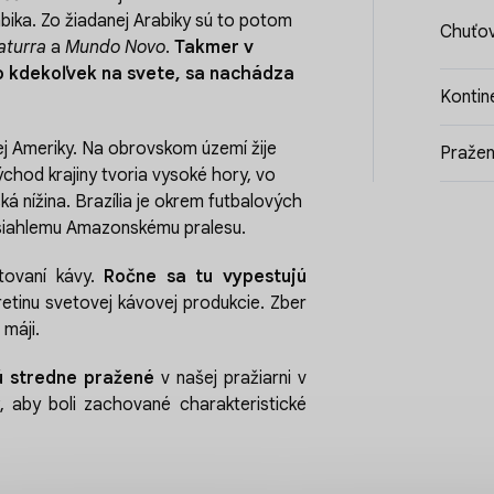
bika. Zo žiadanej Arabiky sú to potom
Chuťov
aturra
a
Mundo Novo
.
Takmer v
o kdekoľvek na svete, sa nachádza
Kontin
nej Ameriky. Na obrovskom území žije
Pražen
ýchod krajiny tvoria vysoké hory, vo
 nížina. Brazília je okrem futbalových
siahlemu Amazonskému pralesu.
tovaní kávy.
Ročne sa tu vypestujú
tretinu svetovej kávovej produkcie. Zber
 máji.
ú
stredne pražené
v našej pražiarni v
 aby boli zachované charakteristické