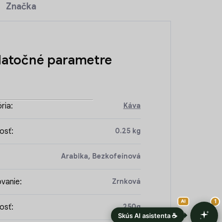
Značka
atočné parametre
ria
:
Káva
osť
:
0.25 kg
Arabika, Bezkofeínová
vanie
:
Zrnková
osť
:
250g