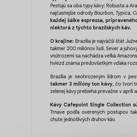
Pestujú sa oba typy kávy: Robusta a Ara
najčastejšie odrody
Bourbon, Typica, C
každej šálke espressa, pripravenéh
niektorá z týchto brazílskych káv.
O krajine:
Brazília je najväčší štát Juž
takmer 200 miliónov ľudí. Sever a juhov
vnútrozemí sa nachádza veľká Amazonská
hviezd známa predovšetkým vďaka roz
Brazília je neohrozeným lídrom v pes
takmer 3 milióny ton kávy
, čo tvorí 
zelenej kávy prebieha prevažne v apríli a
Kávy Cafepoint Single Collection
s
Trnave podľa overených postupov tak,
chute jednotlivých druhov káv.