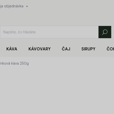
ja objednávka
Hľadať
KÁVA
KÁVOVARY
ČAJ
SIRUPY
ČO
zrnková káva 250g
11,49 €
Jednotková
45,96 € / 1 kg
cena:
SKLADOM
(>5 KS)