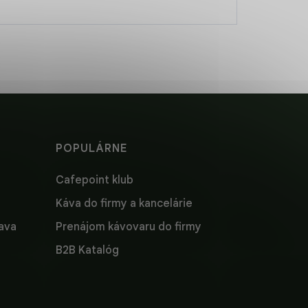
POPULÁRNE
Cafepoint klub
Káva do firmy a kancelárie
lava
Prenájom kávovaru do firmy
B2B Katalóg