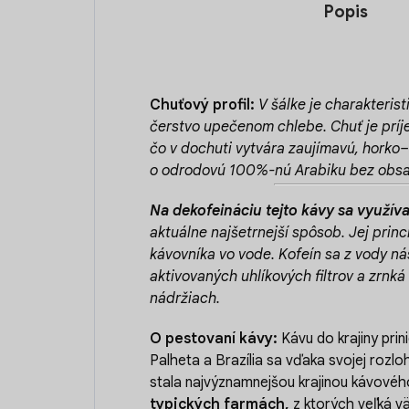
Popis
Chuťový profil:
V šálke je charakteri
čerstvo upečenom chlebe. Chuť je príje
čo v dochuti vytvára zaujímavú, horko
o odrodovú 100%-nú Arabiku bez obsa
Na dekofeináciu tejto kávy sa využív
aktuálne najšetrnejší spôsob. Jej prin
kávovníka vo vode. Kofeín sa z vody n
aktivovaných uhlíkových filtrov a zrnká
nádržiach.
O pestovaní kávy:
Kávu do krajiny prin
Palheta a Brazília sa vďaka svojej rozl
stala najvýznamnejšou krajinou kávovéh
typických farmách,
z ktorých veľká v