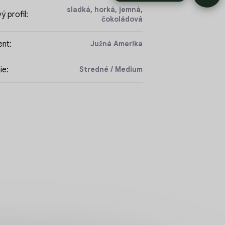
sladká, horká, jemná,
ý profil
:
čokoládová
ent
:
Južná Amerika
ie
:
Stredné / Medium