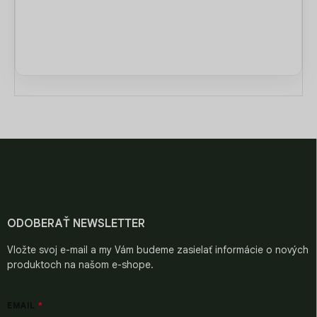
Z
á
p
ä
t
i
ODOBERAŤ NEWSLETTER
e
Vložte svoj e-mail a my Vám budeme zasielať informácie o nových
produktoch na našom e-shope.
EMAIL