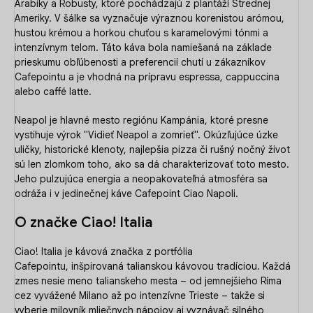
Arabiky a Robusty, ktoré pochádzajú z plantáží Strednej
Ameriky. V šálke sa vyznačuje výraznou korenistou arómou,
hustou krémou a horkou chuťou s karamelovými tónmi a
intenzívnym telom. Táto káva bola namiešaná na základe
prieskumu obľúbenosti a preferencií chutí u zákazníkov
Cafepointu a je vhodná na prípravu espressa, cappuccina
alebo caffé latte.
Neapol je hlavné mesto regiónu Kampánia, ktoré presne
vystihuje výrok "Vidieť Neapol a zomrieť". Okúzľujúce úzke
uličky, historické klenoty, najlepšia pizza či rušný nočný život
sú len zlomkom toho, ako sa dá charakterizovať toto mesto.
Jeho pulzujúca energia a neopakovateľná atmosféra sa
odráža i v jedinečnej káve Cafepoint Ciao Napoli.
O značke Ciao! Italia
Ciao! Italia je kávová značka z portfólia
Cafepointu, inšpirovaná talianskou kávovou tradíciou. Každá
zmes nesie meno talianskeho mesta – od jemnejšieho Ríma
cez vyvážené Milano až po intenzívne Trieste – takže si
vyberie milovník mliečnych nápojov aj vyznávač silného