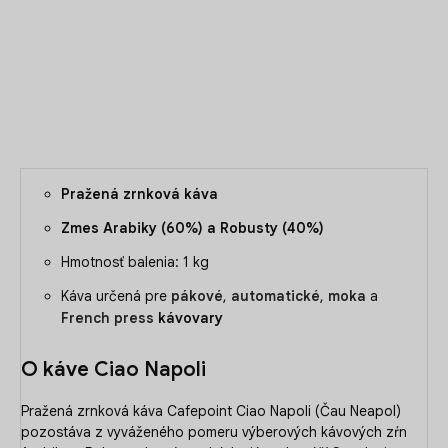
DETAILNÉ INFORMÁCIE
OPÝTAŤ SA
Pražená zrnková káva
Zmes Arabiky (60%) a Robusty (40%)
Hmotnosť balenia: 1 kg
Káva určená pre
pákové
,
automatické
,
moka
a
French press
kávovary
O káve Ciao Napoli
Pražená zrnková káva Cafepoint Ciao Napoli (Čau Neapol)
pozostáva z vyváženého pomeru výberových kávových zŕn