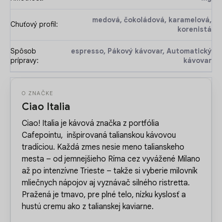
medová, čokoládová, karamelová,
Chuťový profil
:
korenistá
Spôsob
espresso, Pákový kávovar, Automatický
prípravy
:
kávovar
O ZNAČKE
Ciao Italia
Ciao! Italia
je kávová značka z portfólia
Cafepointu,
inšpirovaná talianskou kávovou
tradíciou. Každá zmes nesie meno talianskeho
mesta – od jemnejšieho Ríma cez vyvážené Milano
až po intenzívne Trieste – takže si vyberie milovník
mliečnych nápojov aj vyznávač silného ristretta.
Pražená je tmavo, pre plné telo, nízku kyslosť a
hustú cremu ako z talianskej kaviarne.