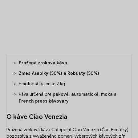
kávových zŕn Arabiky (50%) a Robusty (50%). Má jemnú
arómu a sladkú chuť.
DETAILNÉ INFORMÁCIE
OPÝTAŤ SA
Pražená zrnková káva
Zmes Arabiky (50%) a Robusty (50%)
Hmotnosť balenia: 2 kg
Káva určená pre
pákové
,
automatické
,
moka
a
French press
kávovary
O káve Ciao Venezia
Pražená zrnková káva Cafepoint Ciao Venezia (Čau Benátky)
pozostáva z vyváženého pomeru výberových kávových zŕn