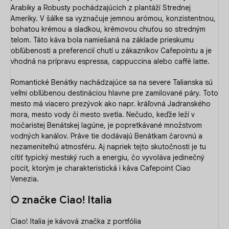
Arabiky a Robusty pochádzajúcich z plantáží Strednej
Ameriky. V šálke sa vyznačuje jemnou arómou, konzistentnou,
bohatou krémou a sladkou, krémovou chuťou so stredným
telom. Táto káva bola namiešaná na základe prieskumu
obľúbenosti a preferencií chutí u zákazníkov Cafepointu a je
vhodná na prípravu espressa, cappuccina alebo caffé latte.
Romantické Benátky nachádzajúce sa na severe Talianska sú
veľmi obľúbenou destináciou hlavne pre zamilované páry. Toto
mesto má viacero prezývok ako napr. kráľovná Jadranského
mora, mesto vody či mesto svetla. Nečudo, keďže leží v
močaristej Benátskej lagúne, je popretkávané množstvom
vodných kanálov. Práve tie dodávajú Benátkam čarovnú a
nezameniteľnú atmosféru. Aj napriek tejto skutočnosti je tu
cítiť typický mestský ruch a energiu, čo vyvoláva jedinečný
pocit, ktorým je charakteristická i káva Cafepoint Ciao
Venezia.
O značke Ciao! Italia
Ciao! Italia je kávová značka z portfólia