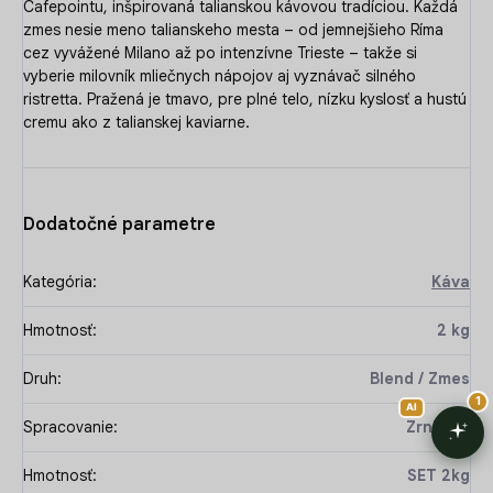
Cafepointu, inšpirovaná talianskou kávovou tradíciou. Každá
zmes nesie meno talianskeho mesta – od jemnejšieho Ríma
cez vyvážené Milano až po intenzívne Trieste – takže si
vyberie milovník mliečnych nápojov aj vyznávač silného
ristretta. Pražená je tmavo, pre plné telo, nízku kyslosť a hustú
cremu ako z talianskej kaviarne.
Dodatočné parametre
Kategória
:
Káva
Hmotnosť
:
2 kg
Druh
:
Blend / Zmes
Spracovanie
:
Zrnková
Hmotnosť
:
SET 2kg