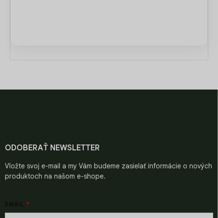
Z
á
p
ä
t
i
ODOBERAŤ NEWSLETTER
e
Vložte svoj e-mail a my Vám budeme zasielať informácie o nových
produktoch na našom e-shope.
EMAIL