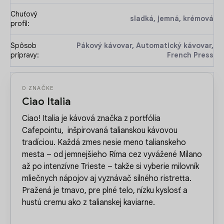
Chuťový
sladká, jemná, krémová
profil
:
Spôsob
Pákový kávovar, Automatický kávovar,
prípravy
:
French Press
O ZNAČKE
Ciao Italia
Ciao! Italia
je kávová značka z portfólia
Cafepointu,
inšpirovaná talianskou kávovou
tradíciou. Každá zmes nesie meno talianskeho
mesta – od jemnejšieho Ríma cez vyvážené Milano
až po intenzívne Trieste – takže si vyberie milovník
mliečnych nápojov aj vyznávač silného ristretta.
Pražená je tmavo, pre plné telo, nízku kyslosť a
hustú cremu ako z talianskej kaviarne.