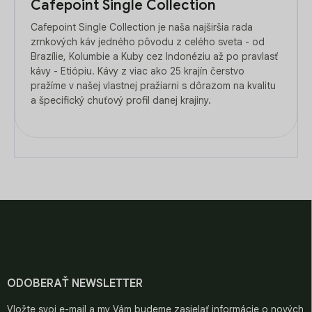
Cafepoint Single Collection
Cafepoint Single Collection je naša najširšia rada
zrnkových káv jedného pôvodu z celého sveta - od
Brazílie, Kolumbie a Kuby cez Indonéziu až po pravlasť
kávy - Etiópiu. Kávy z viac ako 25 krajín čerstvo
pražíme v našej vlastnej pražiarni s dôrazom na kvalitu
a špecifický chuťový profil danej krajiny.
Z
á
p
ä
t
i
ODOBERAŤ NEWSLETTER
e
Vložte svoj e-mail a my Vám budeme zasielať informácie o nových