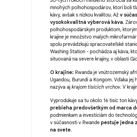
30-tych rokoch minulého storočia sa ká
mnohých poľnohospodárov, ktorí boli t
kávy, avšak s nízkou kvalitou. Až
v súča
vysokokvalitná výberová káva
. Záro
poľnohospodárskym produktom, ktorým k
krajine je množstvo malých mikrofarmáro
spolu prevádzkujú spracovateľské stanic
Washing Station - pochádza aj káva, kt
situovaná na severe krajiny, v oblasti 
O krajine:
Rwanda je vnútrozemský afri
Ugandou, Burundi a Kongom. Vďaka jej 
nazýva aj
krajom tisícich vrchov
. V kraj
Vyprodukuje sa tu okolo 16 tisíc ton ká
prebieha predovšetkým od marca d
podmienkam a investíciám do technológi
v súčasnosti v Rwande
pestuje jedna z
na svete
.