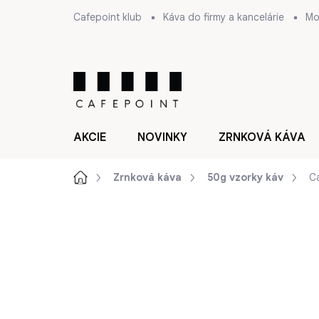
Prejsť
Cafepoint klub
Káva do firmy a kancelárie
Mo
na
obsah
AKCIE
NOVINKY
ZRNKOVÁ KÁVA
Domov
Zrnková káva
50g vzorky káv
C
ZNAČKA:
CAFEPOINT SINGLE COLLECTION