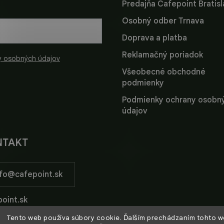
Predajňa Cafepoint Bratis
Osobný odber Trnava
Doprava a platba
Reklamačný poriadok
y osobných údajov
Všeobecné obchodné
podmienky
Podmienky ochrany osobn
údajov
NTAKT
fo
@
cafepoint.sk
oint.sk
Tento web používa súbory cookie. Ďalším prechádzaním tohto 
oint_sk/