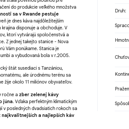
va stala povinnou plodinou pre
lačení do produkcie veľkého množstva
Druh
:
snosti sa v Rwande pestuje
veň je dnes káva najdôležitejším
Spraco
rajina disponuje a obchoduje. V
v, ktorí vytvárajú spoločenstvá a
Hmotn
e. Z jednej takejto stanice - Nova
orú Vám ponúkame. Stanica je
Gicumbi a vybudovaná bola v r.2005.
Chuťov
cký štát susediaci s Tanzániou,
Kontin
hornatému, ale úrodnému terénu sa
ine žije okolo 11 miliónov obyvateľov.
Pražen
vy ročne a
zber zelenej kávy
o júna
. Vďaka perfektným klimatickým
Spôsob
í v posledných dvadsiatich rokoch sa
 najkvalitnejších a najlepších káv