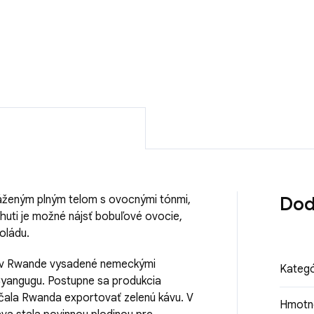
DETAILNÉ INFORMÁCIE
áženým plným telom s ovocnými tónmi,
Dod
huti je možné nájsť bobuľové ovocie,
koládu.
i v Rwande vysadené nemeckými
Kategó
 Cyangugu. Postupne sa produkcia
 začala Rwanda exportovať zelenú kávu. V
Hmotn