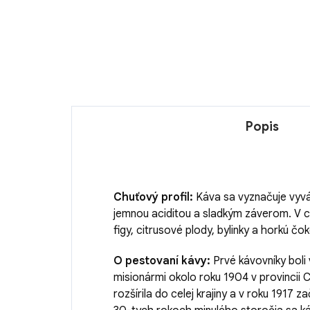
Popis
Chuťový profil:
Káva sa vyznačuje vyv
jemnou aciditou a sladkým záverom. V c
figy, citrusové plody, bylinky a horkú čo
O pestovaní kávy:
Prvé kávovníky bol
misionármi okolo roku 1904 v provincii
rozšírila do celej krajiny a v roku 1917