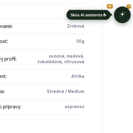
Arabika
vanie
:
Zrnková
osť
:
50g
ovocná, medová,
ý profil
:
čokoládová, citrusová
ent
:
Afrika
ie
:
Stredné / Medium
 prípravy
:
espresso