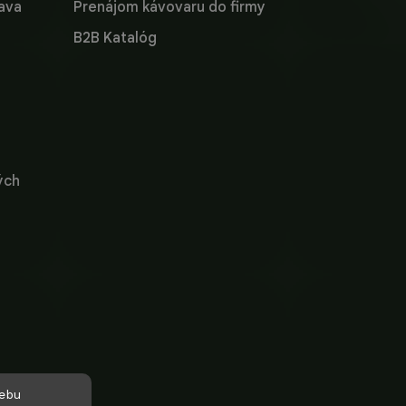
lava
Prenájom kávovaru do firmy
B2B Katalóg
ých
webu