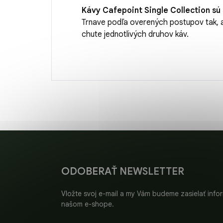
Kávy Cafepoint Single Collection
sú
Trnave podľa overených postupov tak, a
chute jednotlivých druhov káv.
Z
á
p
ä
ODOBERAŤ NEWSLETTER
t
i
Vložte svoj e-mail a my Vám budeme zasielať inf
e
našom e-shope.