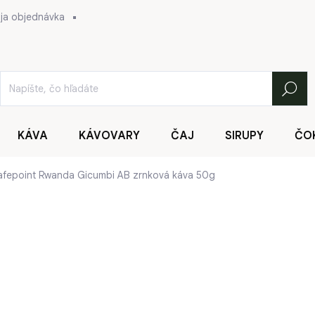
ja objednávka
Hľadať
KÁVA
KÁVOVARY
ČAJ
SIRUPY
ČO
afepoint Rwanda Gicumbi AB zrnková káva 50g
2,50 €
Jednotková
50 € / 1 kg
cena:
SKLADOM
(>5 KS)