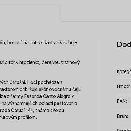
ňa, bohatá na antioxidanty. Obsahuje
Dod
ť a tóny hrozienka, čerešne, trstinový
Kategó
vých čerešní. Hoci pochádza z
Hmotn
rakterom približuje skôr ovocnému čaju
dza z farmy Fazenda Canto Alegre v
EAN
:
 z najvýznamnejších oblastí pestovania
odroda Catuaí 144, známa svojou
Druh
:
huťovým profilom.