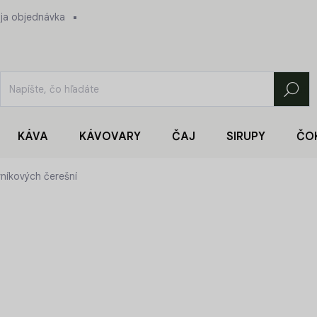
ja objednávka
Hľadať
KÁVA
KÁVOVARY
ČAJ
SIRUPY
ČO
vníkových čerešní
9,90 €
Jednotková
132 € / 1 kg
cena:
SKLADOM
(4 KS)