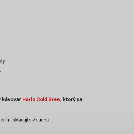
ody
e
ý kávovar
Hario Cold Brew
, ktorý sa
ením, skladujte v suchu