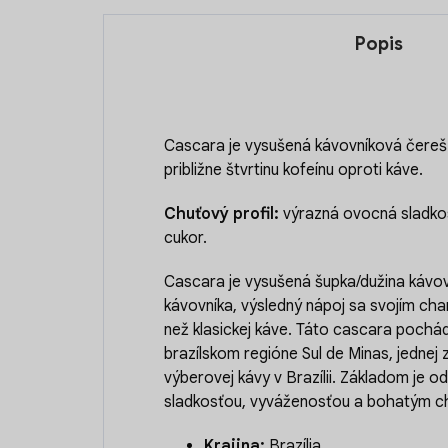
Popis
Cascara je vysušená kávovníková čereš
približne štvrtinu kofeínu oproti káve.
Chuťový profil:
výrazná ovocná sladkos
cukor.
Cascara je vysušená šupka/dužina kávo
kávovníka, výsledný nápoj sa svojím cha
než klasickej káve. Táto cascara pochá
brazílskom regióne Sul de Minas, jednej
výberovej kávy v Brazílii. Základom je 
sladkosťou, vyváženosťou a bohatým c
Krajina:
Brazília