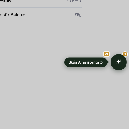
vanie
:
Sypaný
sť / Balenie
:
75g