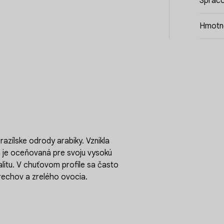
Spraco
Hmotno
razílske odrody arabiky. Vznikla
 je oceňovaná pre svoju vysokú
alitu. V chuťovom profile sa často
orechov a zrelého ovocia.