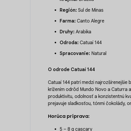
Región:
Sul de Minas
Farma:
Canto Alegre
Druhy:
Arabika
Odroda:
Catuaí 144
Spracovanie:
Natural
O odrode Catuaí 144
Catuaí 144 patrí medzi najrozšírenejšie b
krížením odrôd Mundo Novo a Caturra a
produktivitu, odolnosť a konzistentnú kv
prejavuje sladkosťou, tónmi čokolády, 
Horúca príprava:
5 – 8 g cascary