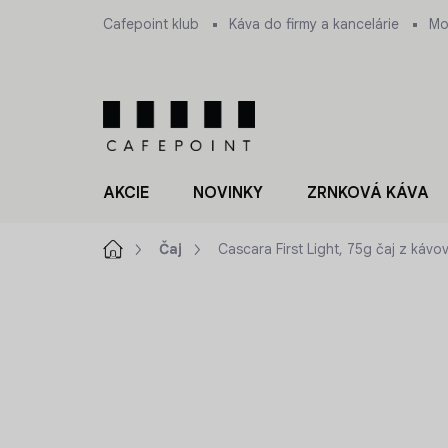
Prejsť
Cafepoint klub
Káva do firmy a kancelárie
Mo
na
obsah
AKCIE
NOVINKY
ZRNKOVÁ KÁVA
Domov
Čaj
Cascara First Light, 75g čaj z kávo
ZNAČKA:
CAFEPOINT
NOVINKA