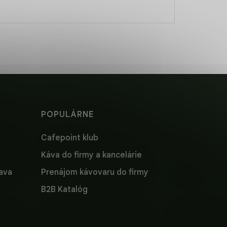
POPULÁRNE
Cafepoint klub
Káva do firmy a kancelárie
lava
Prenájom kávovaru do firmy
B2B Katalóg