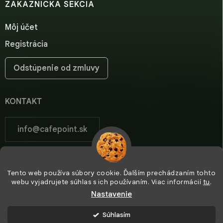
ZÁKAZNÍCKA SEKCIA
Môj účet
Registrácia
Odstúpenie od zmluvy
KONTAKT
info
@
cafepoint.sk
cafepoint.sk
Tento web používa súbory cookie. Ďalším prechádzaním tohto
cafepoint_sk/
webu vyjadrujete súhlas s ich používaním. Viac informácií
tu
.
Nastavenie
Súhlasím