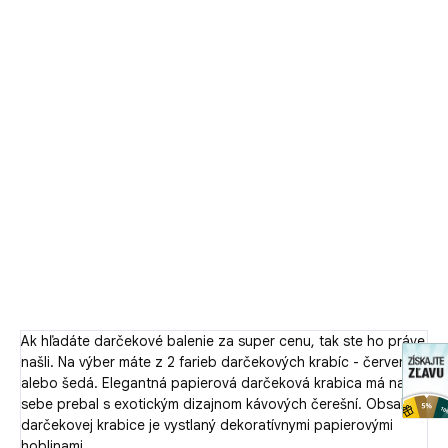
Pridať do košíka
Darčekové balenie obsahuje 2x250g balenie kávy Dobrá
kávička
Zvoľte si prosím farbu - na výber je červená a šedá
darčeková krabica.
DETAILNÉ INFORMÁCIE
OPÝTAŤ SA
Ak hľadáte darčekové balenie za super cenu, tak ste ho práve
našli. Na výber máte z 2 farieb darčekových krabíc - červená
alebo šedá. Elegantná papierová darčeková krabica má na
sebe prebal s exotickým dizajnom kávových čerešní. Obsah
darčekovej krabice je vystlaný dekoratívnymi papierovými
hoblinami.