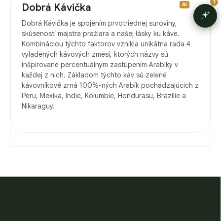
Dobrá Kávička
Dobrá Kávička je spojením prvotriednej suroviny,
skúseností majstra pražiara a našej lásky ku káve.
Kombináciou týchto faktorov vznikla unikátna rada 4
vyladených kávových zmesí, ktorých názvy sú
inšpirované percentuálnym zastúpením Arabiky v
každej z nich. Základom týchto káv sú zelené
kávovníkové zrná 100%-ných Arabík pochádzajúcich z
Peru, Mexika, Indie, Kolumbie, Hondurasu, Brazílie a
Nikaraguy.
Z
á
p
ä