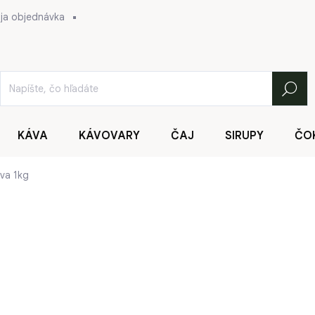
ja objednávka
Hľadať
KÁVA
KÁVOVARY
ČAJ
SIRUPY
ČO
va 1kg
32,90 €
Jednotková
32,90 € / 1 ks
cena:
SKLADOM
(>5 KS)