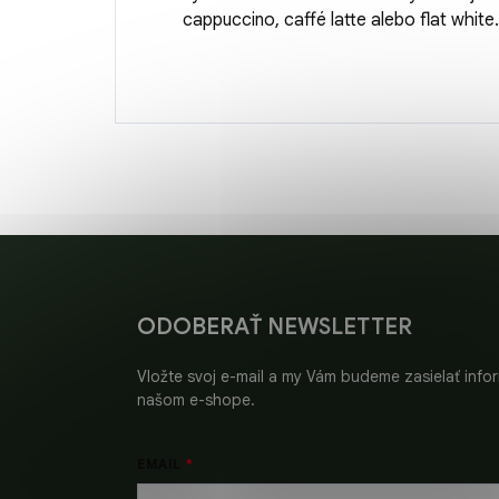
cappuccino, caffé latte alebo flat white.
Z
á
p
ä
ODOBERAŤ NEWSLETTER
t
i
Vložte svoj e-mail a my Vám budeme zasielať inf
e
našom e-shope.
EMAIL