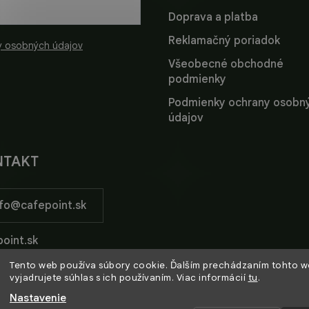
Doprava a platba
Reklamačný poriadok
y osobných údajov
Všeobecné obchodné
podmienky
Podmienky ochrany osobn
údajov
NTAKT
fo
@
cafepoint.sk
oint.sk
Tento web používa súbory cookie. Ďalším prechádzaním tohto 
oint_sk/
vyjadrujete súhlas s ich používaním. Viac informácií
tu
.
Nastavenie