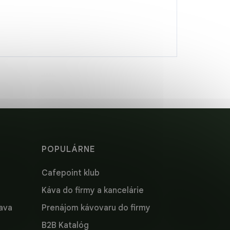
POPULÁRNE
Cafepoint klub
Káva do firmy a kancelárie
lava
Prenájom kávovaru do firmy
B2B Katalóg