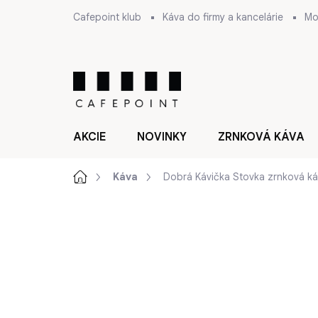
Prejsť
Cafepoint klub
Káva do firmy a kancelárie
Mo
na
obsah
AKCIE
NOVINKY
ZRNKOVÁ KÁVA
Domov
Káva
Dobrá Kávička Stovka zrnková ká
ZNAČKA:
DOBRÁ KÁVIČKA