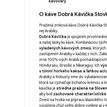
kávovary
O káve Dobrá Kávička Stov
Pražená zrnková káva Dobrá Kávička St
nej Arabiky.
Dobrá Kávička
je spojením prvotriednej
a našej lásky ku káve. Kombináciou tých
vyladených kávových zmesí
, ktorých
zastúpením Arabiky v každej z nich. Zá
zrná 100%-ných Arabík pochádzajúcich z
Hondurasu, Brazílie a Nikaraguy. Ich
výs
s tónmi horkého kakaa a ľahkou aci
Arabiky a Robusty sme do vybalansované
ktorá sa vyznačuje bohatou krémou a i
kávička je
stredne pražená na Slove
aby boli
zachované charakteristické 
Zmesi sa hodia na prípravu klasického t
vyvážená chuť veľmi dobre vynikne aj v