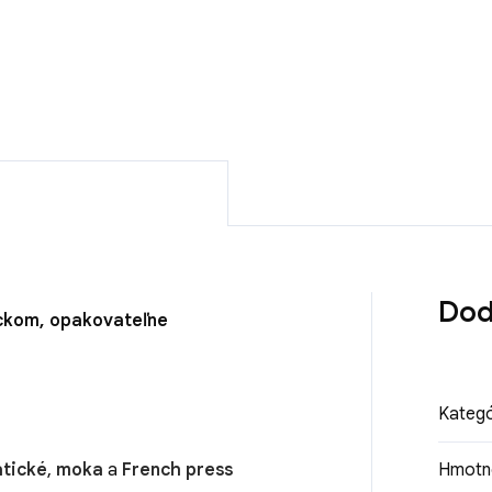
DETAILNÉ INFORMÁCIE
Dod
ickom, opakovateľne
Kategó
tické
,
moka
a
French press
Hmotn