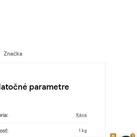
OPÝTAŤ SA
Značka
atočné parametre
ria
:
Káva
osť
:
1 kg