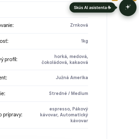
Arabika
vanie
:
Zrnková
osť
:
1kg
horká, medová,
ý profil
:
čokoládová, kakaová
ent
:
Južná Amerika
ie
:
Stredné / Medium
espresso, Pákový
 prípravy
:
kávovar, Automatický
kávovar