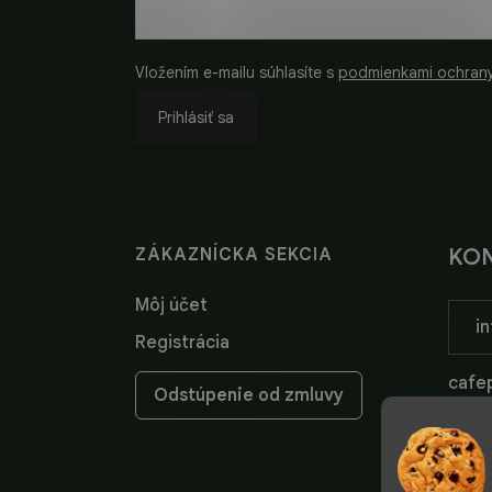
Vložením e-mailu súhlasíte s
podmienkami ochran
Prihlásiť sa
ZÁKAZNÍCKA SEKCIA
KO
Môj účet
in
Registrácia
cafep
Odstúpenie od zmluvy
cafep