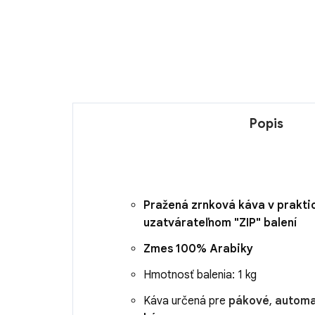
Popis
Pražená zrnková káva v prakt
uzatvárateľnom "ZIP" balení
Zmes 100% Arabiky
Hmotnosť balenia: 1 kg
Káva určená pre
pákové
,
automa