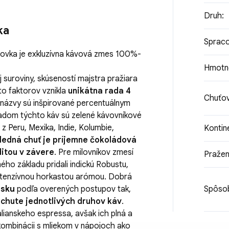
Druh
:
ka
Spraco
ovka je exkluzívna kávová zmes 100%-
Hmotn
 suroviny, skúseností majstra pražiara
to faktorov vznikla
unikátna rada 4
Chuťov
 názvy sú inšpirované percentuálnym
kladom týchto káv sú zelené kávovníkové
 Peru, Mexika, Indie, Kolumbie,
Kontin
ledná chuť je príjemne čokoládová
ditou v závere
. Pre milovníkov zmesí
Pražen
ho základu pridali indickú Robustu,
ntenzívnou horkastou arómou. Dobrá
nsku
podľa overených postupov tak,
Spôsob
chute jednotlivých druhov káv
.
alianskeho espressa, avšak ich plná a
 kombinácii s mliekom v nápojoch ako