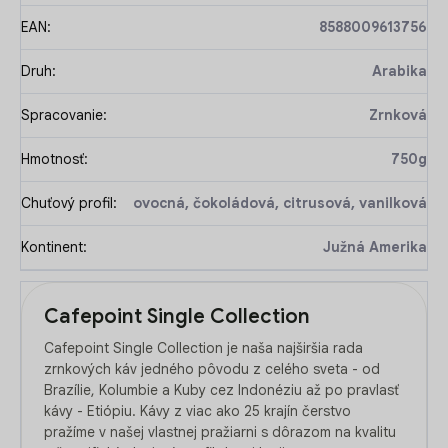
EAN
:
8588009613756
Druh
:
Arabika
Spracovanie
:
Zrnková
Hmotnosť
:
750g
Chuťový profil
:
ovocná, čokoládová, citrusová, vanilková
Kontinent
:
Južná Amerika
Cafepoint Single Collection
Cafepoint Single Collection je naša najširšia rada
zrnkových káv jedného pôvodu z celého sveta - od
Brazílie, Kolumbie a Kuby cez Indonéziu až po pravlasť
kávy - Etiópiu. Kávy z viac ako 25 krajín čerstvo
pražíme v našej vlastnej pražiarni s dôrazom na kvalitu