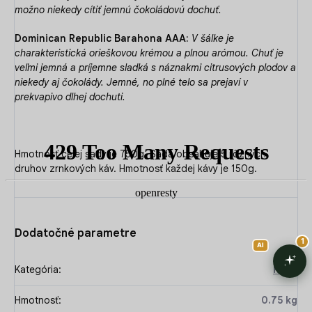
možno niekedy cítiť jemnú čokoládovú dochuť.
Dominican Republic Barahona AAA:
V šálke je
charakteristická orieškovou krémou a plnou arómou. Chuť je
veľmi jemná a príjemne sladká s náznakmi citrusových plodov a
niekedy aj čokolády. Jemné, no plné telo sa prejaví v
prekvapivo dlhej dochuti.
Hmotnosť celej sady je 750g. Sada obsahuje 5 rôznych
druhov zrnkových káv. Hmotnosť každej kávy je 150g.
Dodatočné parametre
Kategória
:
Káva
Hmotnosť
:
0.75 kg