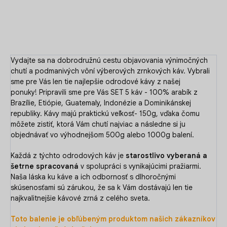
DETAILNÉ INFORMÁCIE
OPÝTAŤ SA
Vydajte sa na dobrodružnú cestu objavovania výnimočných
chutí a podmanivých vôní výberových zrnkových káv. Vybrali
sme pre Vás len tie najlepšie odrodové kávy z našej
ponuky! Pripravili sme pre Vás SET 5 káv - 100% arabík z
Brazílie, Etiópie, Guatemaly, Indonézie a Dominikánskej
republiky. Kávy majú praktickú veľkosť- 150g, vďaka čomu
môžete zistiť, ktorá Vám chutí najviac a následne si ju
objednávať vo výhodnejšom 500g alebo 1000g balení.
Každá z týchto odrodových káv je
starostlivo vyberaná a
šetrne spracovaná
v spolupráci s vynikajúcimi pražiarmi.
Naša láska ku káve a ich odbornosť s dlhoročnými
skúsenosťami sú zárukou, že sa k Vám dostávajú len tie
najkvalitnejšie kávové zrná z celého sveta.
Toto balenie je obľúbeným produktom našich zákazníkov