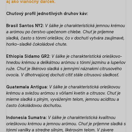
aj ako vianočný darček.
Chuťový profil jednotlivých druhov káv:
Brasil Santos NY2:
V šálke je charakteristická jemnou krémou
a arómou po čerstvo upečenom chlebe. Chuť je príjemne
sladká, často s tónmi orieškov, čo v dochuti vytvára zaujímavé,
horko–sladké čokoládové chute.
Ethiopia Sidamo GR2:
V šálke je charakteristická orieškovo-
hnedou krémou a delikátnou arómou s tónmi jazmínu a lupeňov
ruže. Chuť je likérovo sladká s jemnými náznakmi citrusového
ovocia. V dlhotrvajúcej dochuti cítiť stále citrusovú sladkosť.
Guatemala Antigua:
V šálke je charakteristická orieškovou
krémou a sviežou arómou s vôňami kvetín a citrusov. Chuť je
mierne sladká s plným, vyváženým telom, jemnou aciditou a
často čokoládovou dochuťou.
Indonesia Sumatra:
V šálke je charakteristická kvalitnou
orieškovou krémou a jemnou arómou. Chuť je príjemne sladká s
tónmi vanilky a stredne silným, likérovým telom. V závere