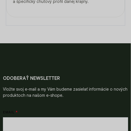
a špecifický chuťový profil danej krajiny.
Z
á
p
ä
t
i
ODOBERAŤ NEWSLETTER
e
Vložte svoj e-mail a my Vám budeme zasielať informácie o nových
produktoch na našom e-shope.
EMAIL