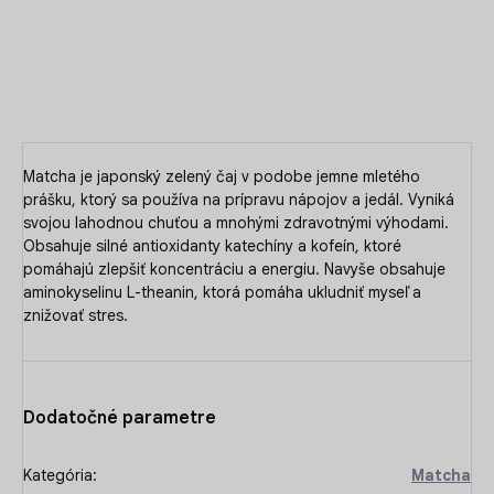
DETAILNÉ INFORMÁCIE
OPÝTAŤ SA
Matcha je japonský zelený čaj v podobe jemne mletého
prášku, ktorý sa používa na prípravu nápojov a jedál. Vyniká
svojou lahodnou chuťou a mnohými zdravotnými výhodami.
Obsahuje silné antioxidanty katechíny a kofeín, ktoré
pomáhajú zlepšiť koncentráciu a energiu. Navyše obsahuje
aminokyselinu L-theanin, ktorá pomáha ukludniť myseľ a
znižovať stres.
Dodatočné parametre
Kategória
:
Matcha