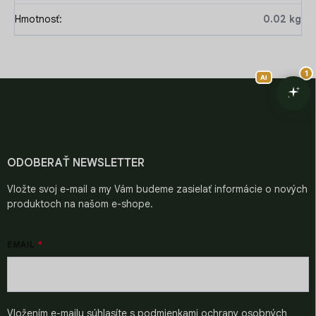
Hmotnosť
:
0.02 kg
Z
á
p
ä
t
i
ODOBERAŤ NEWSLETTER
e
Vložte svoj e-mail a my Vám budeme zasielať informácie o nových
produktoch na našom e-shope.
EMAIL
Vložením e-mailu súhlasíte s
podmienkami ochrany osobných