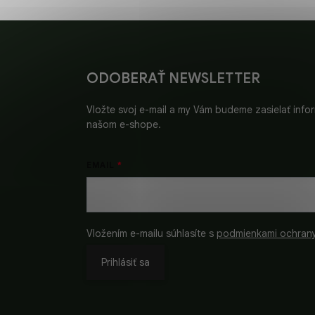
Z
á
p
ä
ODOBERAŤ NEWSLETTER
t
i
Vložte svoj e-mail a my Vám budeme zasielať inf
e
našom e-shope.
EMAIL
Vložením e-mailu súhlasíte s
podmienkami ochran
Prihlásiť sa