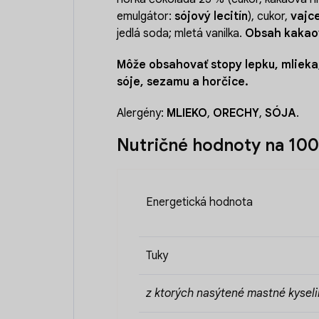
emulgátor:
sójový lecitín
), cukor,
vajc
jedlá soda; mletá vanilka.
Obsah kakaov
Môže obsahovať stopy lepku, mlieka
sóje, sezamu a horčice.
Alergény:
MLIEKO
,
ORECHY
,
SÓJA
.
Nutričné hodnoty na 100
Energetická hodnota
Tuky
z ktorých nasýtené mastné kyseli