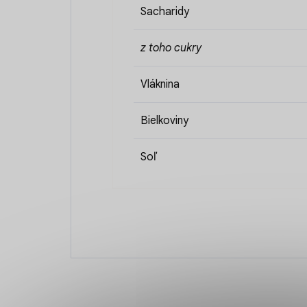
Sacharidy
z toho cukry
Vláknina
Bielkoviny
Soľ