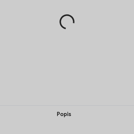
Pridať 
Biscotin al Cioccolato spája
talianskych biscotti s boha
cookies = taliansko-americká
DETAILNÉ INFORMÁCIE
Popis