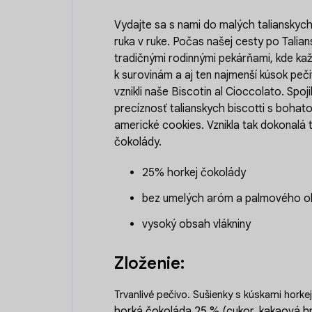
Vydajte sa s nami do malých talianskych 
ruka v ruke. Počas našej cesty po Talian
tradičnými rodinnými pekárňami, kde ka
k surovinám a aj ten najmenší kúsok peči
vznikli naše Biscotin al Cioccolato. Spoj
precíznosť talianskych biscotti s boha
americké cookies. Vznikla tak dokonalá 
čokolády.
25% horkej čokolády
bez umelých aróm a palmového ol
vysoký obsah vlákniny
Zloženie:
Trvanlivé pečivo. Sušienky s kúskami horke
horká čokoláda 25 % (cukor, kakaová h