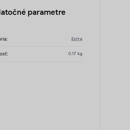
atočné parametre
ria
:
Extra
osť
:
0.17 kg