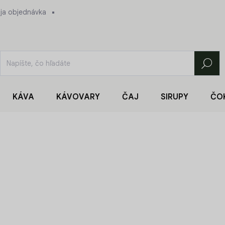
ja objednávka
Hľadať
KÁVA
KÁVOVARY
ČAJ
SIRUPY
ČO
7,79 €
Jednotková
45,82 € / 1 kg
cena:
SKLADOM