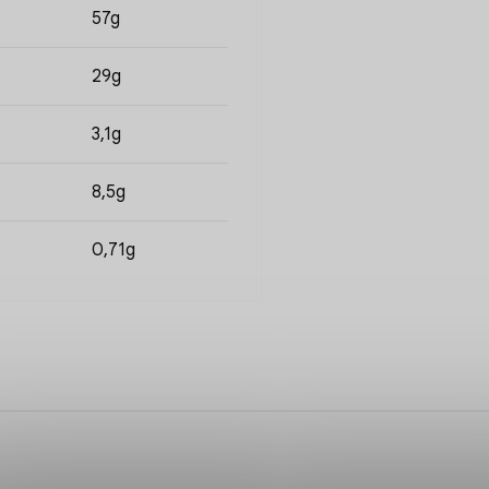
57g
29g
3,1g
8,5g
0,71g