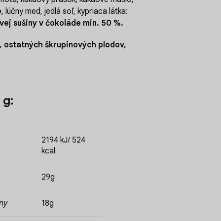
e
, lúčny med, jedlá soľ, kypriaca látka:
ej sušiny v čokoláde min. 50 %.
, ostatných škrupinových plodov,
 g:
2194 kJ/ 524
kcal
29g
ny
18g