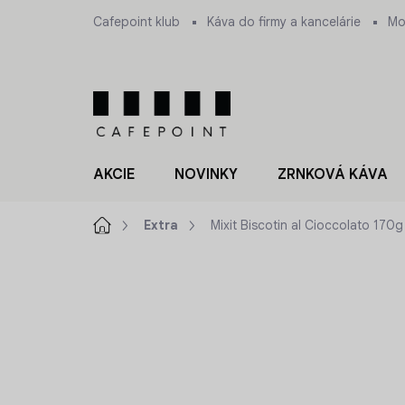
Prejsť
Cafepoint klub
Káva do firmy a kancelárie
Mo
na
obsah
AKCIE
NOVINKY
ZRNKOVÁ KÁVA
Domov
Extra
Mixit Biscotin al Cioccolato 170g
ZNAČKA:
MIXIT
NOVINKA