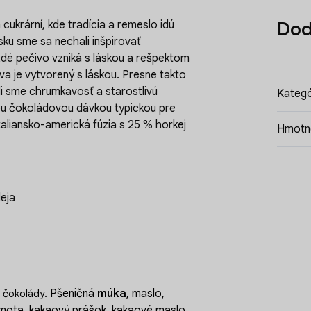
cukrární, kde tradícia a remeslo idú
Dod
sku sme sa nechali inšpirovať
ždé pečivo vzniká s láskou a rešpektom
va je vytvorený s láskou. Presne takto
ili sme chrumkavosť a starostlivú
Kategó
tou čokoládovou dávkou typickou pre
taliansko-americká fúzia s 25 % horkej
Hmotn
eja
. Pšeničná
múka
, maslo,
j čokolády
mota, kakaový prášok, kakaové maslo,