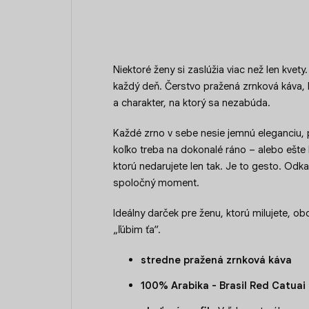
Niektoré ženy si zaslúžia viac než len kvety
každý deň. Čerstvo pražená zrnková káva,
a charakter, na ktorý sa nezabúda.
Každé zrno v sebe nesie jemnú eleganciu, p
koľko treba na dokonalé ráno – alebo ešte l
ktorú nedarujete len tak. Je to gesto. Odk
spoločný moment.
Ideálny darček pre ženu, ktorú milujete, obd
„ľúbim ťa“.
stredne pražená zrnková káva
100% Arabika - Brasil Red Catuai