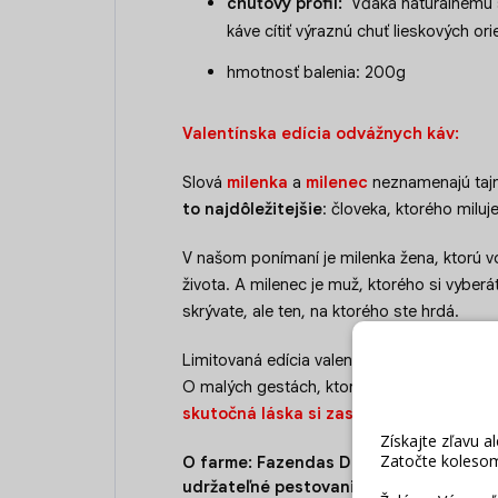
chuťový profil:
Vďaka naturálnemu s
káve cítiť výraznú chuť lieskových or
hmotnosť balenia: 200g
Valentínska edícia odvážnych káv:
Slová
milenka
a
milenec
neznamenajú tajn
to najdôležitejšie
: človeka, ktorého miluje
V našom ponímaní je milenka žena, ktorú v
života. A milenec je muž, ktorého si vyber
skrývate, ale ten, na ktorého ste hrdá.
Limitovaná edícia valentínskych káv je o blí
O malých gestách, ktoré hovoria „záleží m
skutočná láska si zaslúži trochu vášne.
O farme:
Fazendas Dutra je rodinná fa
udržateľné pestovanie kávovníkov. Túto