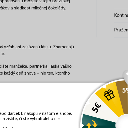
pracovaniu môžete v tejto brazílskej
ieškov a sladkosť mliečnej čokolády.
Kontin
Pražen
ý vzťah ani zakázanú lásku. Znamenajú
te.
oláte manželka, partnerka, láska vášho
áte každý deň znova – nie ten, ktorého
zkosti, vášni, dôvere a radosti byť spolu.
i na tebe“ bez zbytočných slov.
Pretože
 A k vášni patrí dobrá káva.
rma, ktorá sa zameriava najmä na
 farmu založil José Dutra Sobrino v