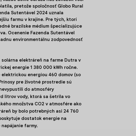
atila, pretože spoločnosť Globo Rural
zenda Sutentável 2024 uznala
iu farmu v krajine. Pre tých, ktorí
redné brazílske médium špecializujúce
stva. Ocenenie Fazenda Sutentável
riadnu environmentálnu zodpovednosť
 solárna elektráreň na farme Dutra v
rickej energie 1 380 000 kWh ročne.
e elektrickou energiou 460 domov (so
ínosy pre životné prostredie sú
nevypustili do atmosféry
 litrov vody, ktorá sa šetrila vo
akého množstva CO2 v atmosfére ako
tráreň by bolo potrebných asi 24 760
poskytuje dostatok energie na
 napájanie farmy.