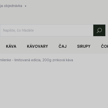
ja objednávka
Hľadať
KÁVA
KÁVOVARY
ČAJ
SIRUPY
ČO
 milenke - limitovaná edícia, 200g zrnková káva
8,90 €
Jednotková
44,50 € / 1 kg
cena:
SKLADOM