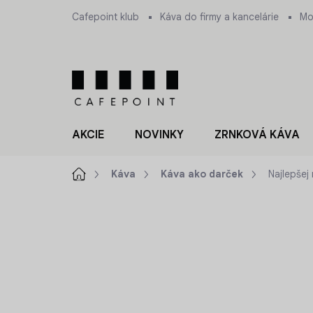
Prejsť
Cafepoint klub
Káva do firmy a kancelárie
Mo
na
obsah
AKCIE
NOVINKY
ZRNKOVÁ KÁVA
Domov
Káva
Káva ako darček
Najlepšej
ZNAČKA:
KÁVA AKO DARČEK
NOVINKA
TIP