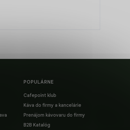
POPULÁRNE
Cafepoint klub
Káva do firmy a kancelárie
lava
Prenájom kávovaru do firmy
B2B Katalóg