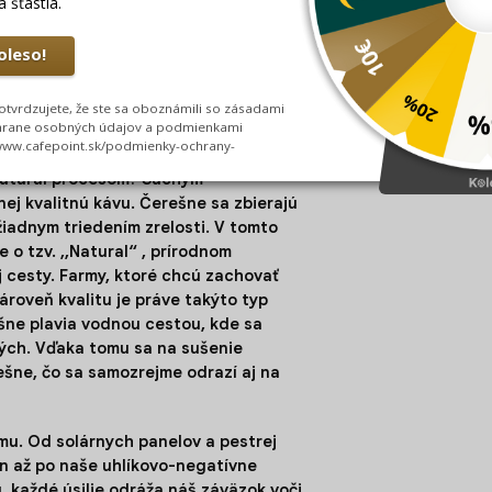
je rodinný podnik v rukách štvrtej
u organickou kávou pestovanou
žívajú solárne panely, vysádzajú
ária s vodou a uplatňujú uhlíkovo-
j záväzok voči ochrane životného
atural procesom?
Suchým
j kvalitnú kávu. Čerešne sa zbierajú
žiadnym triedením zrelosti. V tomto
 o tzv. ,,Natural“ , prírodnom
j cesty. Farmy, ktoré chcú zachovať
ároveň kvalitu je práve takýto typ
šne plavia vodnou cestou, kde sa
lých. Vďaka tomu sa na sušenie
ešne, čo sa samozrejme odrazí aj na
mu. Od solárnych panelov a pestrej
n až po naše uhlíkovo-negatívne
 každé úsilie odráža náš záväzok voči