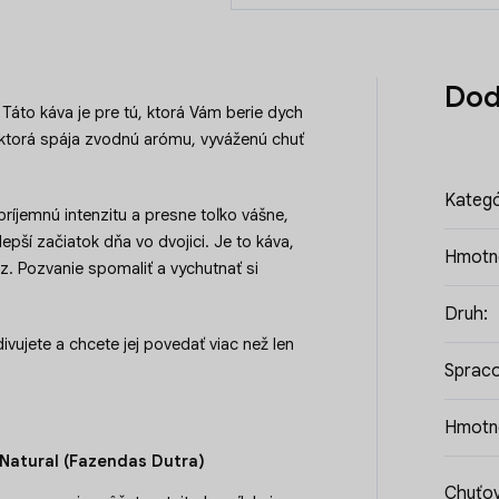
Dod
. Táto káva je pre tú, ktorá Vám berie dych
 ktorá spája zvodnú arómu, vyváženú chuť
Kategó
ríjemnú intenzitu a presne toľko vášne,
epší začiatok dňa vo dvojici. Je to káva,
Hmotn
az. Pozvanie spomaliť a vychutnať si
Druh
:
ivujete a chcete jej povedať viac než len
Spraco
Hmotn
 Natural (Fazendas Dutra)
Chuťov