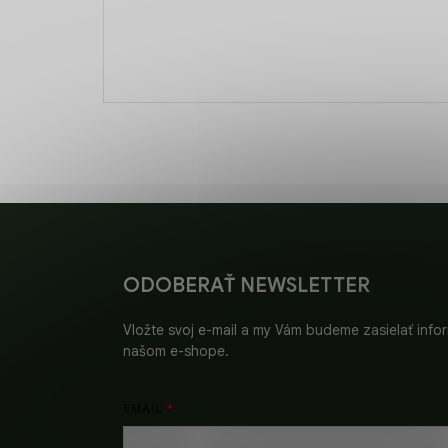
Z
á
p
ä
ODOBERAŤ NEWSLETTER
t
i
Vložte svoj e-mail a my Vám budeme zasielať inf
e
našom e-shope.
EMAIL