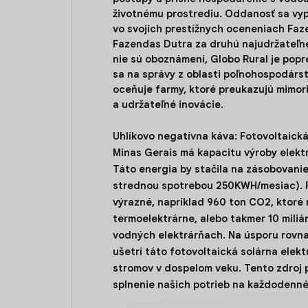
životnému prostrediu. Oddanosť sa vypl
vo svojich prestížnych oceneniach Fa
Fazendas Dutra za druhú najudržateľnejš
nie sú oboznámení, Globo Rural je pop
sa na správy z oblasti poľnohospodár
oceňuje farmy, ktoré preukazujú mimo
a udržateľné inovácie.
Uhlíkovo negatívna káva:
Fotovoltaická
Minas Gerais má kapacitu výroby elekt
Táto energia by stačila na zásobovani
strednou spotrebou 250KWH/mesiac). Pr
výrazné, napríklad 960 ton CO2, ktoré 
termoelektrárne, alebo takmer 10 miliárd
vodných elektrárňach. Na úsporu rovn
ušetrí táto fotovoltaická solárna elek
stromov v dospelom veku. Tento zdroj 
splnenie našich potrieb na každodenné