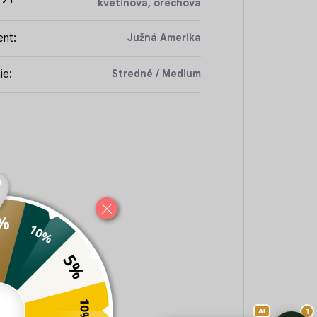
kvetinová, orechová
ent
:
Južná Amerika
ie
:
Stredné / Medium