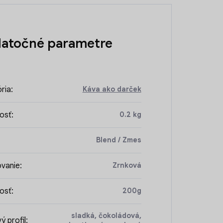
atočné parametre
ria
:
Káva ako darček
osť
:
0.2 kg
Blend / Zmes
vanie
:
Zrnková
osť
:
200g
sladká, čokoládová,
ý profil
: