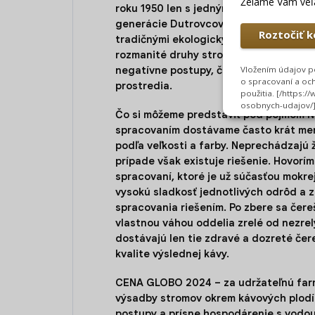
roku 1950 len s jedným hektárom. Dnes 
generácie Dutrovcov. Farma je známo
tradičnými ekologickými metódami. Pou
rozmanité druhy stromov, prísne hospod
negatívne postupy, čím zdôrazňujú svo
prostredia.
Čo si môžeme predstaviť pod pojmom N
spracovaním dostávame často krát mene
podľa veľkosti a farby. Neprechádzajú 
prípade však existuje riešenie. Hovoríme
spracovaní, ktoré je už súčasťou mokre
vysokú sladkosť jednotlivých odrôd a z
spracovania riešením. Po zbere sa čere
vlastnou váhou oddelia zrelé od nezre
dostávajú len tie zdravé a dozreté čer
kvalite výslednej kávy.
CENA GLOBO 2024
– za udržateľnú far
výsadby stromov okrem kávových plodí
postupy a prísne hospodárenie s vodou,