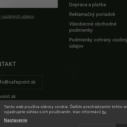
Doprava a platba
Reklamačný poriadok
y osobných údajov
Všeobecné obchodné
podmienky
Podmienky ochrany osobn
údajov
NTAKT
fo
@
cafepoint.sk
oint.sk
Tento web používa súbory cookie. Ďalším prechádzaním tohto 
oint_sk/
vyjadrujete súhlas s ich používaním. Viac informácií
tu
.
Nastavenie