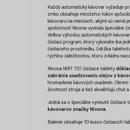
Každý automatický kávovar vyžaduje pra
zrnko obsahuje množstvo tukov spôsob
kávovaru na miestach, akými sú varná je
spoločnosť Nivona vyvinula špeciálne č
Veľkou výhodou automatických kávovaro
čistiaci program, ktorý vykonáte iba jed
čistiaceho prostriedku. Údržba takéhot
rýchlou záležitosťou, ktorú zvládnu naoz
Nivona NIRT 701 čistiace tablety
dôkla
zabránia usadzovaniu olejov z kávo
hromadenie kávových usadenín. Okrem t
životnosť stroja a tiež skvalitňujú chuť 
Jedná sa o špeciálne vyvinuté čistiace 
kávovarov značky Nivona
.
Balenie obsahuje 10 kusov čistiacich tab