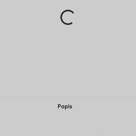
Pridať 
Nivona NIRT 701 sú čistiace 
kávových zvyškov a dlhodobo
ks.
DETAILNÉ INFORMÁCIE
Popis