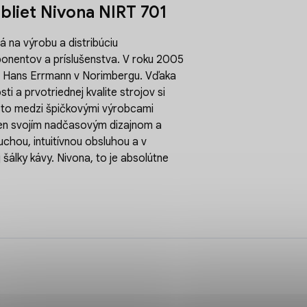
abliet Nivona NIRT 701
 na výrobu a distribúciu
onentov a príslušenstva. V roku 2005
r a Hans Errmann v Norimbergu. Vďaka
ti a prvotriednej kvalite strojov si
sto medzi špičkovými výrobcami
len svojím nadčasovým dizajnom a
chou, intuitívnou obsluhou a v
álky kávy. Nivona, to je absolútne