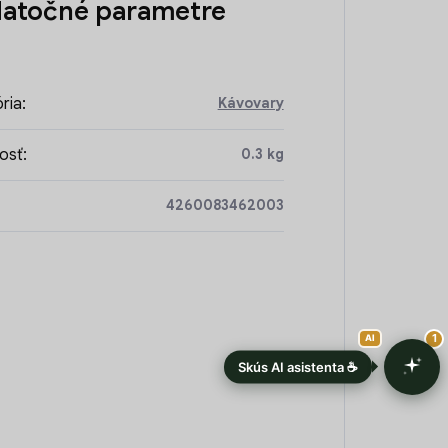
atočné parametre
ria
:
Kávovary
osť
:
0.3 kg
4260083462003