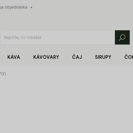
ja objednávka
Hľadať
KÁVA
KÁVOVARY
ČAJ
SIRUPY
ČO
 701
14,90 €
Jednotková
14,90 € / 1 ks
cena:
SKLADOM