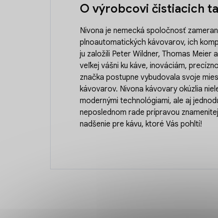
O výrobcovi čistiacich t
Nivona je nemecká spoločnosť zameraná
plnoautomatických kávovarov, ich komp
ju založili Peter Wildner, Thomas Meie
veľkej vášni ku káve, inováciám, precíznos
značka postupne vybudovala svoje mie
kávovarov. Nivona kávovary okúzlia nie
modernými technológiami, ale aj jednodu
neposlednom rade prípravou znamenitej š
nadšenie pre kávu, ktoré Vás pohltí!