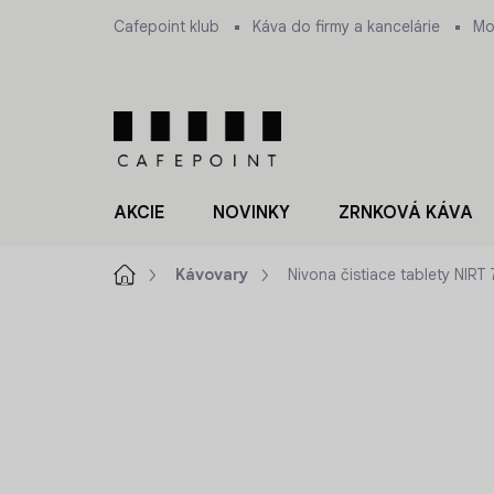
Prejsť
Cafepoint klub
Káva do firmy a kancelárie
Mo
na
obsah
AKCIE
NOVINKY
ZRNKOVÁ KÁVA
Domov
Kávovary
Nivona čistiace tablety NIRT
ZNAČKA:
NIVONA