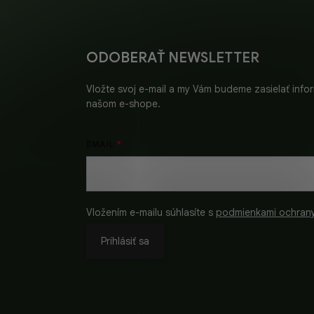
Z
á
p
ä
ODOBERAŤ NEWSLETTER
t
i
Vložte svoj e-mail a my Vám budeme zasielať inf
e
našom e-shope.
EMAIL
Vložením e-mailu súhlasíte s
podmienkami ochran
Prihlásiť sa