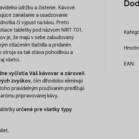
Dod
videlnú údržbu a čistenie. Kávové
ujúce zanášanie a usadzovanie
dnotka či výpust na kávu. Preto
istiace tabletky pod názvom NIRT 701.
Kategó
v je, že majú v sebe zabudovaný
ným stlačením tlačidla a pridaním
Hmotn
o stroja sa tak stáva pohodlnou a
aj všetci.
EAN
:
dne vyčistia Váš kávovar a zároveň
vých zvyškov
, čím dlhodobo eliminujú
oho pravidelným používaním predlžujú
a arómu pripravovanej kávy.
tabletky
určené pre všetky typy
liet.