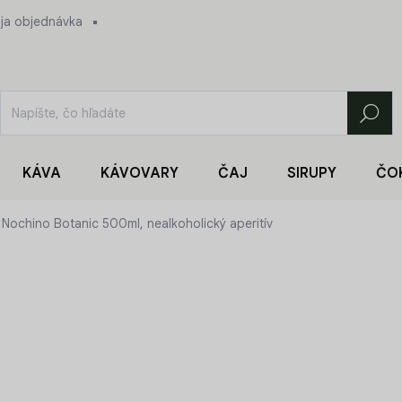
ja objednávka
Hľadať
KÁVA
KÁVOVARY
ČAJ
SIRUPY
ČO
Nochino Botanic 500ml, nealkoholický aperitív
27,90 €
Jednotková
55,80 € / 1 l
cena:
SKLADOM