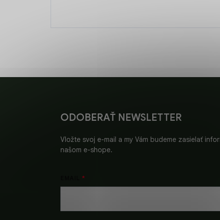
Z
á
p
ä
ODOBERAŤ NEWSLETTER
t
i
Vložte svoj e-mail a my Vám budeme zasielať inf
e
našom e-shope.
EMAIL