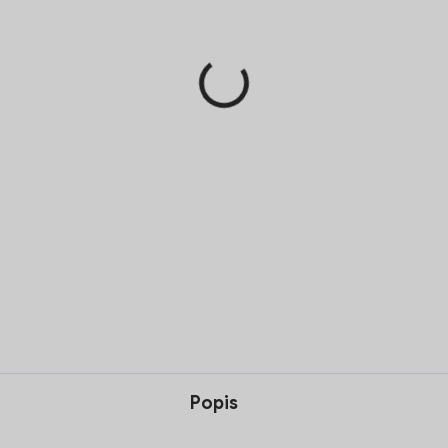
Pridať 
Slovenský nealkoholický aperi
tradičným ginom.
Perfektný darček
- Je to p
jubileu pre každého, kto chc
DETAILNÉ INFORMÁCIE
Popis