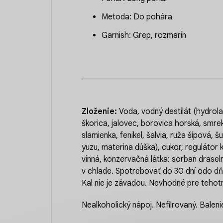
Metoda: Do pohára
Garnish: Grep, rozmarín
Zloženie:
Voda, vodný destilát (hydrolat
škorica, jalovec, borovica horská, smrek
slamienka, fenikel, šalvia, ruža šípová, 
yuzu, materina dúška), cukor, regulátor k
vinná, konzervačná látka: sorban drasel
v chlade. Spotrebovať do 30 dní odo dň
Kal nie je závadou. Nevhodné pre tehotn
Nealkoholický nápoj. Nefilrovaný. Bale