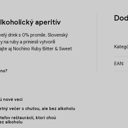
Dod
koholický aperitív
kvelý drink s 0% promile. Slovenský
 na ruby a priniesli vytvorili
Kategó
ajte aj
Nochino Ruby Bitter & Sweet
EAN
:
ino?
ú nové veci
etný večer s chuťou, ale bez alkoholu
ov reštaurácií, ktorí chcú
ez alkoholu