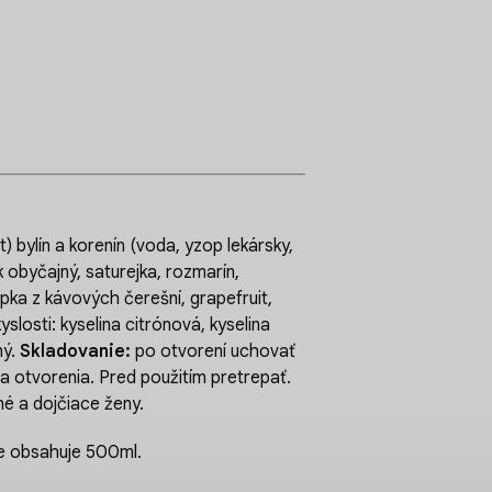
) bylín a korenín (voda, yzop lekársky,
 obyčajný, saturejka, rozmarín,
šupka z kávových čerešní, grapefruit,
yslosti: kyselina citrónová, kyselina
ný.
Skladovanie:
po otvorení uchovať
a otvorenia. Pred použitím pretrepať.
é a dojčiace ženy.
nie obsahuje 500ml.