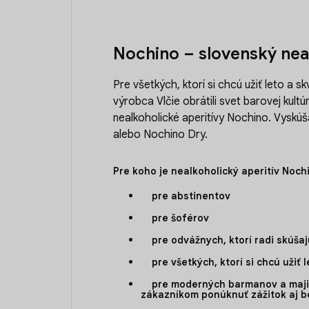
Nochino – slovenský neal
Pre všetkých, ktorí si chcú užiť leto a s
výrobca Vlčie obrátili svet barovej kultúry
nealkoholické aperitívy Nochino. Vyskúš
alebo Nochino Dry.
Pre koho je nealkoholický aperitív Noch
pre abstinentov
pre šoférov
pre odvážnych, ktorí radi skúšaj
pre všetkých, ktorí si chcú užiť l
pre moderných barmanov a majiteľ
zákazníkom ponúknuť zážitok aj b