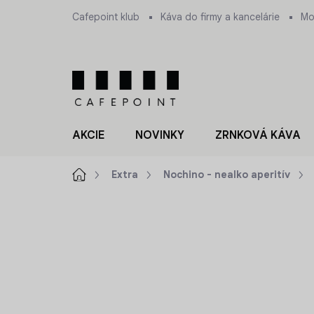
Prejsť
Cafepoint klub
Káva do firmy a kancelárie
Mo
na
obsah
AKCIE
NOVINKY
ZRNKOVÁ KÁVA
Domov
Extra
Nochino - nealko aperitív
ZNAČKA:
VLČIE
NOVINKA