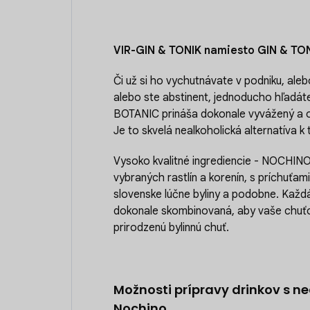
VIR-GIN & TONIK namiesto GIN & TONI
Či už si ho vychutnávate v podniku, al
alebo ste abstinent, jednoducho hľadá
BOTANIC prináša dokonale vyvážený a osv
Je to skvelá nealkoholická alternatíva k
Vysoko kvalitné ingrediencie - NOCHIN
vybraných rastlín a korenín, s príchuťam
slovenske lúčne byliny a podobne. Každá
dokonale skombinovaná, aby vaše chuťov
prirodzenú bylinnú chuť.
Možnosti prípravy drinkov s n
Nochino