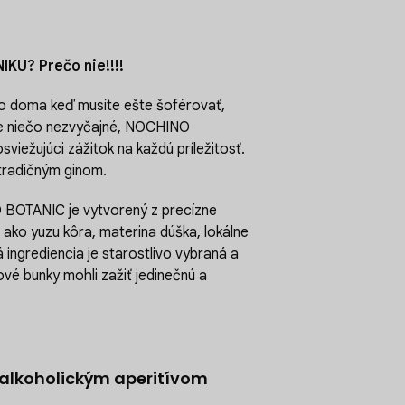
KU? Prečo nie!!!!
ebo doma keď musíte ešte šoférovať,
te niečo nezvyčajné, NOCHINO
iežujúci zážitok na každú príležitosť.
 tradičným ginom.
O BOTANIC je vytvorený z precízne
i ako yuzu kôra, materina dúška, lokálne
 ingrediencia je starostlivo vybraná a
é bunky mohli zažiť jedinečnú a
ealkoholickým aperitívom