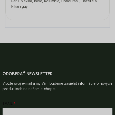
Peru, Mexika, Indie, Kolumbie, Hondurasu, Brazílie a
Nikaraguy.
Z
á
p
ä
t
i
ODOBERAŤ NEWSLETTER
e
Vložte svoj e-mail a my Vám budeme zasielať informácie o nových
produktoch na našom e-shope.
EMAIL