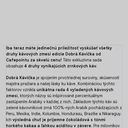
s tónmi kakaa a ľahkou aciditou v závere.
DETAILNÉ INFORMÁCIE
OPÝTAŤ SA
Iba teraz máte jedinečnú príležitosť vyskúšať všetky
druhy kávových zmesí edície Dobrá Kávička od
Cafepointu za skvelú cenu!
Táto exkluzívna sada
obsahuje
4
druhy vynikajúcich zrnkových káv.
Dobrá Kávička
je spojením prvotriednej suroviny, skúseností
majstra pražiara a našej lásky ku káve. Kombináciou týchto
faktorov vznikla
unikátna rada 4 vyladených kávových
zmesí
, ktorých názvy sú inšpirované percentuálnym
zastúpením Arabiky v každej z nich. Základom týchto káv sú
zelené kávovníkové zrná 100%-ných Arabík pochádzajúcich z
Peru, Mexika, Indie, Kolumbie, Hondurasu, Brazílie a Nikaraguy.
Ich
výsledná chuť je príjemne čokoládová s tónmi
horkého kakaa a ľahkou aciditou v závere
. Pre milovníkov