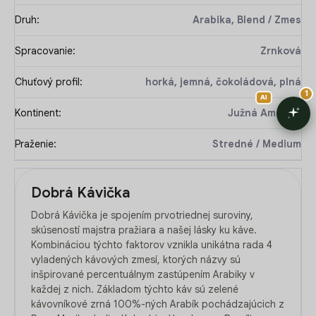
Druh
:
Arabika, Blend / Zmes
Spracovanie
:
Zrnková
Chuťový profil
:
horká, jemná, čokoládová, plná
Kontinent
:
Južná Amerika
Praženie
:
Stredné / Medium
Dobrá Kávička
Dobrá Kávička je spojením prvotriednej suroviny,
skúseností majstra pražiara a našej lásky ku káve.
Kombináciou týchto faktorov vznikla unikátna rada 4
vyladených kávových zmesí, ktorých názvy sú
inšpirované percentuálnym zastúpením Arabiky v
každej z nich. Základom týchto káv sú zelené
kávovníkové zrná 100%-ných Arabík pochádzajúcich z