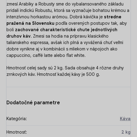
zmesí Arabiky a Robusty sme do vybalansovaného základu
pridali indickú Robustu, ktorá sa vyznačuje bohatou krémou a
intenzívnou horkastou arómou. Dobrá kávička je
stredne
pražená na Slovensku
podľa overených postupov tak, aby
boli
zachované charakteristické chute jednotlivých
druhov káv
. Zmesi sa hodia na prípravu klasického
talianskeho espressa, avšak ich plná a vyvážená chuť veľmi
dobre vynikne aj v kombinácii s mliekom v nápojoch ako
cappuccino, caffé latte alebo flat white.
Hmotnosť celej sady sú 2 kg. Sada obsahuje 4 rôzne druhy
zrnkových káv. Hmotnosť každej kávy je 500 g.
Dodatočné parametre
Kategória
:
Káva
Hmotnosť
:
2 kg