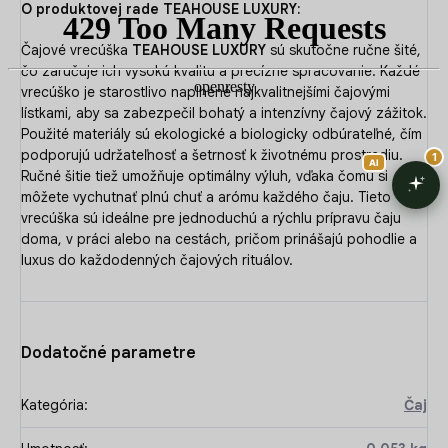
O produktovej rade TEAHOUSE LUXURY:
Čajové vrecúška
TEAHOUSE LUXURY
sú skutočne ručne šité,
čo zaručuje ich vysokú kvalitu a precízne spracovanie. Každé
vrecúško je starostlivo naplnené najkvalitnejšími čajovými
lístkami, aby sa zabezpečil bohatý a intenzívny čajový zážitok.
Použité materiály sú ekologické a biologicky odbúrateľné, čím
podporujú udržateľnosť a šetrnosť k životnému prostrediu.
Ručné šitie tiež umožňuje optimálny výluh, vďaka čomu si
môžete vychutnať plnú chuť a arómu každého čaju. Tieto
vrecúška sú ideálne pre jednoduchú a rýchlu prípravu čaju
doma, v práci alebo na cestách, pričom prinášajú pohodlie a
luxus do každodenných čajových rituálov.
Dodatočné parametre
Kategória
:
Čaj