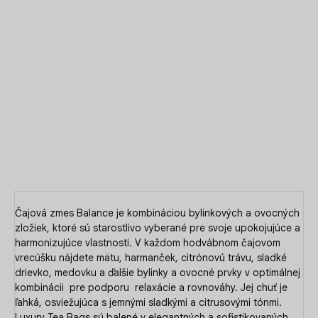
Ideálnym riešením je čajová zmes
Balance Luxury Tea
Bag,
kde vo flisovom ručne šitom vrecúšku nájdete
mätu,
harmanček, citrónovú trávu, sladké drievko, medovku a ďalšie
bylinky a ovocné prvky, ktoré podporujú relaxáciu a
rovnováhu. Každé vrecúško je individuálne balené pre
zachovanie čerstvosti a kvality.
DETAILNÉ INFORMÁCIE
OPÝTAŤ SA
Čajová zmes Balance je kombináciou bylinkových a ovocných
zložiek, ktoré sú starostlivo vyberané pre svoje upokojujúce a
harmonizujúce vlastnosti. V každom hodvábnom čajovom
vrecúšku nájdete mätu, harmanček, citrónovú trávu, sladké
drievko, medovku a ďalšie bylinky a ovocné prvky v optimálnej
kombinácii pre podporu relaxácie a rovnováhy. Jej chuť je
ľahká, osviežujúca s jemnými sladkými a citrusovými tónmi.
Luxury Tea Bags sú balené v elegantných a sofistikovaných