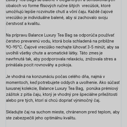
obaloch vo forme flísových ručne šitých vrecúšok, ktoré
umožňujú lepšie rozvinutie chutí a vôní čaju. Každé čajové
vrecúško je individuálne balené, aby si zachovalo svoju
čerstvosť a kvalitu.
Na prípravu Balance Luxury Tea Bag sa odporúča používať
čerstvo prevarenú vodu, ktorá bola schladená na približne
90-95°C.
Čajové vrecúško nechajte lúhovať 3-5 minút, aby sa
uvoľnili všetky chute a aromatické látky. Táto zmes je
navrhnutá tak, aby podporovala relaxáciu, znižovala stres a
prinášala pocit rovnováhy a pokoja.
Je vhodná na konzumáciu počas celého dňa, najmä v
momentoch, keď potrebujete oddych a uvoľnenie.
Ako súčasť
luxusnej kolekcie, Balance Luxury Tea Bag, ponúka prémiový
zážitok z pitia čaju, ktorý je vhodný pre špeciálne príležitosti
alebo pre tých, ktorí si chcú dopriať výnimočný čaj.
Skladujte čaj na suchom mieste, chránenom pred teplom, aby
ste zabezpečili jeho optimálnu kvalitu​.