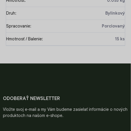
Hmotnosť
:
0.053 kg
Druh
:
Bylinkový
Spracovanie
:
Porciovaný
Hmotnosť / Balenie
:
15 ks
Z
á
p
ä
t
i
ODOBERAŤ NEWSLETTER
e
Vložte svoj e-mail a my Vám budeme zasielať informácie o nových
produktoch na našom e-shope.