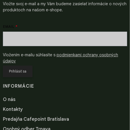
k
Vložte svoj e-mail a my Vám budeme zasielať informácie o nových
y
produktoch na našom e-shope.
v
ý
p
EMAIL
i
s
u
Vložením e-mailu súhlasíte s
podmienkami ochrany osobných
údajov
Prihlásiť sa
INFORMÁCIE
O nás
Kontakty
Predajňa Cafepoint Bratislava
Osobný odber Trnava