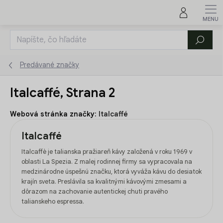
Prejsť
na
obsah
Hľadať
Predávané značky
Italcaffé
, Strana 2
Webová stránka značky:
Italcaffé
Italcaffé
Italcaffè je talianska pražiareň kávy založená v roku 1969 v
oblasti La Spezia. Z malej rodinnej firmy sa vypracovala na
medzinárodne úspešnú značku, ktorá vyváža kávu do desiatok
krajín sveta. Preslávila sa kvalitnými kávovými zmesami a
dôrazom na zachovanie autentickej chuti pravého
talianskeho espressa.