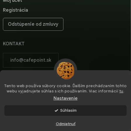
Môj účet
Registrácia
Odstúpenie od zmluvy
KONTAKT
info
@
cafepoint.sk
cafepoint.sk
Tento web používa súbory cookie. Ďalším prechádzaním tohto
cafepoint_sk/
webu vyjadrujete súhlas s ich používaním. Viac informácií
tu
.
Nastavenie
Súhlasím
Copyright 2026
Cafepoint
. Všetky práva vyhradené.
Odmietnuť
Vytvoril Shoptet