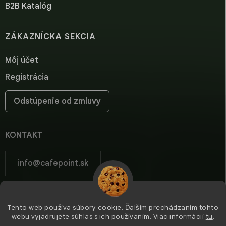
B2B Katalóg
ZÁKAZNÍCKA SEKCIA
Môj účet
Registrácia
Odstúpenie od zmluvy
KONTAKT
info
@
cafepoint.sk
cafepoint.sk
Tento web používa súbory cookie. Ďalším prechádzaním tohto
cafepoint_sk/
webu vyjadrujete súhlas s ich používaním. Viac informácií
tu
.