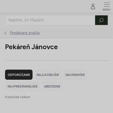
Prejsť
na
obsah
Hľadať
Predávané značky
Pekáreň Jánovce
R
a
ODPORÚČAME
NAJLACNEJŠIE
NAJDRAHŠIE
d
e
NAJPREDÁVANEJŠIE
ABECEDNE
n
i
3
položiek celkom
e
V
p
ý
r
NOVINKA