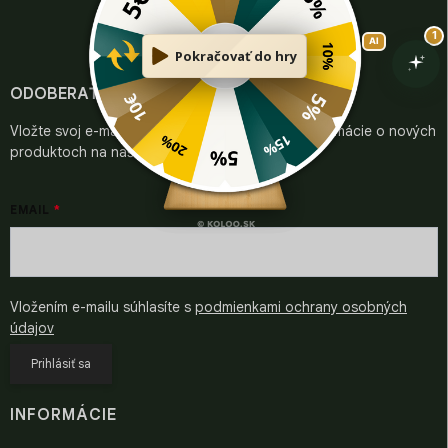
á
d
p
a
ä
c
t
i
i
ODOBERAŤ NEWSLETTER
e
e
p
Vložte svoj e-mail a my Vám budeme zasielať informácie o nových
r
v
produktoch na našom e-shope.
k
y
v
EMAIL
ý
p
i
s
u
Vložením e-mailu súhlasíte s
podmienkami ochrany osobných
údajov
Prihlásiť sa
INFORMÁCIE