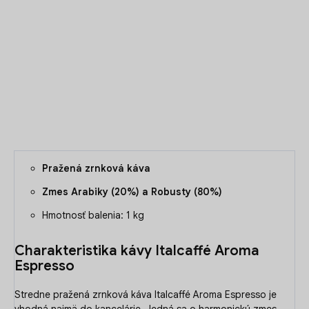
Jedná sa o harmonickú zmes odrôd Arabiky (20%) a Robusty
(80%).
DETAILNÉ INFORMÁCIE
OPÝTAŤ SA
Pražená zrnková káva
Zmes Arabiky (20%) a Robusty (80%)
Hmotnosť balenia: 1 kg
Charakteristika kávy Italcaffé Aroma
Espresso
Stredne pražená zrnková káva Italcaffé Aroma Espresso je