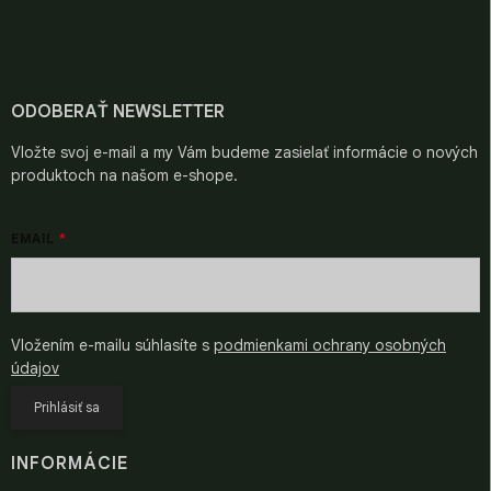
á
p
ä
t
i
ODOBERAŤ NEWSLETTER
e
Vložte svoj e-mail a my Vám budeme zasielať informácie o nových
produktoch na našom e-shope.
EMAIL
Vložením e-mailu súhlasíte s
podmienkami ochrany osobných
údajov
Prihlásiť sa
INFORMÁCIE