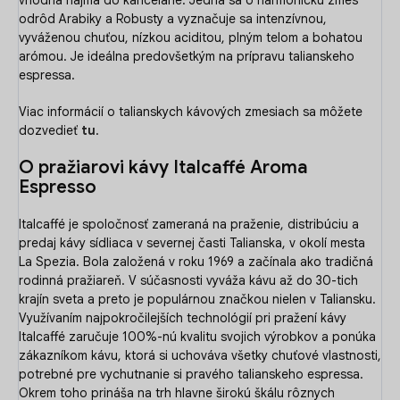
vhodná najmä do kancelárie. Jedná sa o harmonickú zmes
odrôd Arabiky a Robusty a vyznačuje sa intenzívnou,
vyváženou chuťou, nízkou aciditou, plným telom a bohatou
arómou. Je ideálna predovšetkým na prípravu talianskeho
espressa.
Viac informácií o talianskych kávových zmesiach sa môžete
dozvedieť
tu
.
O pražiarovi kávy Italcaffé Aroma
Espresso
Italcaffé je spoločnosť zameraná na praženie, distribúciu a
predaj kávy sídliaca v severnej časti Talianska, v okolí mesta
La Spezia. Bola založená v roku 1969 a začínala ako tradičná
rodinná pražiareň. V súčasnosti vyváža kávu až do 30-tich
krajín sveta a preto je populárnou značkou nielen v Taliansku.
Využívaním najpokročilejších technológií pri pražení kávy
Italcaffé zaručuje 100%-nú kvalitu svojich výrobkov a ponúka
zákazníkom kávu, ktorá si uchováva všetky chuťové vlastnosti,
potrebné pre vychutnanie si pravého talianskeho espressa.
Okrem toho prináša na trh hlavne širokú škálu rôznych