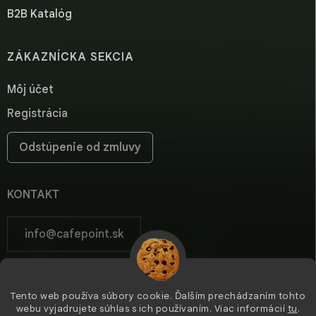
B2B Katalóg
ZÁKAZNÍCKA SEKCIA
Môj účet
Registrácia
Odstúpenie od zmluvy
KONTAKT
info
@
cafepoint.sk
cafepoint.sk
Tento web používa súbory cookie. Ďalším prechádzaním tohto
cafepoint_sk/
webu vyjadrujete súhlas s ich používaním. Viac informácií
tu
.