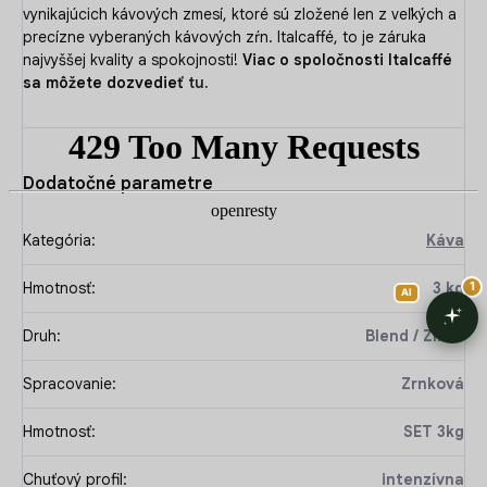
vynikajúcich kávových zmesí, ktoré sú zložené len z veľkých a
precízne vyberaných kávových zŕn. Italcaffé, to je záruka
najvyššej kvality a spokojnosti!
Viac o spoločnosti Italcaffé
sa môžete dozvedieť
tu
.
Dodatočné parametre
Kategória
:
Káva
Hmotnosť
:
3 kg
Druh
:
Blend / Zmes
Spracovanie
:
Zrnková
Hmotnosť
:
SET 3kg
Chuťový profil
:
intenzívna