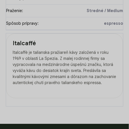
Praženie
:
Stredné / Medium
Spôsob prípravy
:
espresso
Italcaffé
Italcaffè je talianska pražiareň kávy založená v roku
1969 v oblasti La Spezia. Z malej rodinnej firmy sa
vypracovala na medzinárodne úspešnú značku, ktorá
vyváža kávu do desiatok krajín sveta. Preslávila sa
kvalitnými kávovými zmesami a dôrazom na zachovanie
autentickej chuti pravého talianskeho espressa.
Z