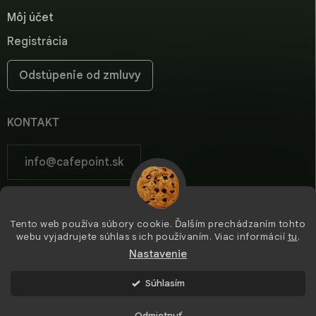
Môj účet
Registrácia
Odstúpenie od zmluvy
KONTAKT
info
@
cafepoint.sk
cafepoint.sk
Tento web používa súbory cookie. Ďalším prechádzaním tohto
cafepoint_sk/
webu vyjadrujete súhlas s ich používaním. Viac informácií
tu
.
Nastavenie
Súhlasím
Copyright 2026
Cafepoint
. Všetky práva vyhradené.
Odmietnuť