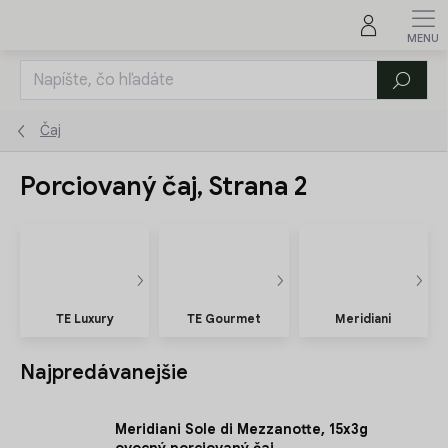
Prejsť
na
obsah
Hľadať
Čaj
Porciovaný čaj
, Strana 2
TE Luxury
TE Gourmet
Meridiani
Najpredávanejšie
Meridiani Sole di Mezzanotte, 15x3g